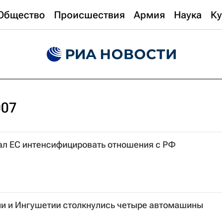
Общество
Происшествия
Армия
Наука
Ку
007
ал ЕС интенсифицировать отношения с РФ
ии и Ингушетии столкнулись четыре автомашины