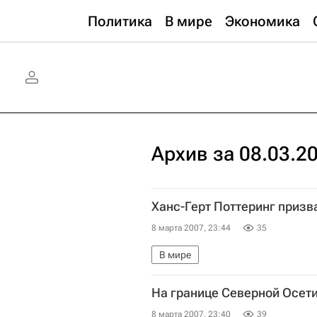
Политика
В мире
Экономика
Архив за 08.03.2
Ханс-Герт Поттеринг призв
8 марта 2007, 23:44
35
В мире
На границе Северной Осет
8 марта 2007, 23:40
39