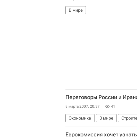
В мире
Переговоры России и Ирана
8 марта 2007, 20:37
41
Экономика
В мире
Строите
Еврокомиссия хочет узнать