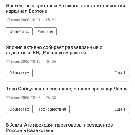
Новым госсекретарем Ватикана станет итальянский
кардинал Бертоне
17 июня 2006, 18:21
24
Общество
Религия
Япония активно собирает разведданные о
подготовке КНДР к запуску ракеты
17 июня 2006, 18:18
36
Общество
Еще
1
КНДР готовит запуск баллистической ракеты. Реакции
Тело Сайдуллаева опознано, заявил прокурор Чечни
17 июня 2006, 18:08
38
Общество
Происшествия
Еще
1
В Аргуне уничтожен так называемый президент Ичкерии Сайдуллаев
В Алма-Ате проходят переговоры президентов
России и Казахстана