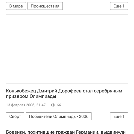
В мире
Происшествия
Еще
1
"Инцидент на охоте": вице-президент США подстрелил друга
Конькобежец Дмитрий Дорофеев стал серебряным
призером Олимпиады
13 февраля 2006, 21:47
66
Спорт
Победители Олимпиады- 2006
Еще
1
Российские медалисты в Турине
Боевики, похитившие граждан Германии, выдвинули