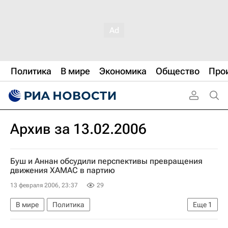
Политика
В мире
Экономика
Общество
Про
Архив за 13.02.2006
Буш и Аннан обсудили перспективы превращения
движения ХАМАС в партию
13 февраля 2006, 23:37
29
В мире
Политика
Еще
1
В Палестине прошли парламентские выборы. Реакции