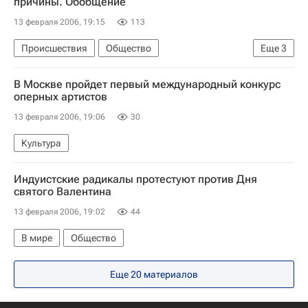
причины. Обобщение
13 февраля 2006, 19:15
113
Происшествия
Общество
Еще
3
Пожар в здании издательства "Пресса" в Москве
В Москве пройдет первый международный конкурс
Расследование пожара в московском издательстве "Пресса"
оперных артистов
Последствия пожара для газеты "Комсомольская правда"
13 февраля 2006, 19:06
30
Культура
Индуистские радикалы протестуют против Дня
святого Валентина
13 февраля 2006, 19:02
44
В мире
Общество
Еще 20 материалов