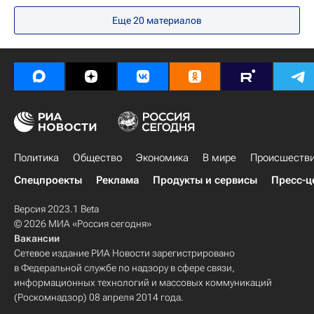
Реджеп Тайип Эрдоган
С-400 «Триумф»
Еще 20 материалов
Россия
Политика
Общество
Экономика
В мире
Происшеств
Спецпроекты
Реклама
Продукты и сервисы
Пресс-ц
Версия 2023.1 Beta
© 2026 МИА «Россия сегодня»
Вакансии
Сетевое издание РИА Новости зарегистрировано
в Федеральной службе по надзору в сфере связи,
информационных технологий и массовых коммуникаций
(Роскомнадзор) 08 апреля 2014 года.