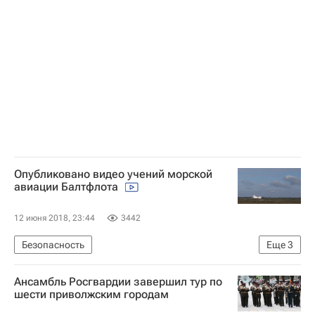
США
Роберт Мюллер
Опубликовано видео учений морской
авиации Балтфлота
12 июня 2018, 23:44
3442
Безопасность
Еще
3
Министерство обороны РФ (Минобороны РФ)
Ансамбль Росгвардии завершил тур по
Балтийский флот ВМФ России
Россия
шести приволжским городам