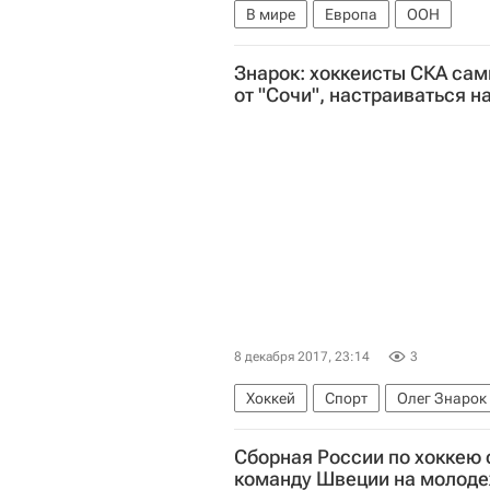
В мире
Европа
ООН
Знарок: хоккеисты СКА сам
от "Сочи", настраиваться н
8 декабря 2017, 23:14
3
Хоккей
Спорт
Олег Знарок
Сборная России по хоккею
команду Швеции на молод