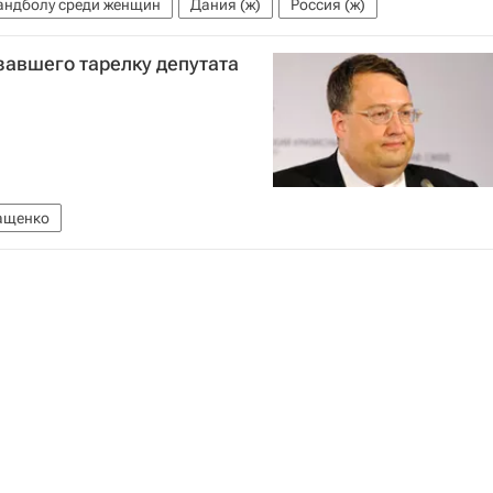
андболу среди женщин
Дания (ж)
Россия (ж)
завшего тарелку депутата
ащенко