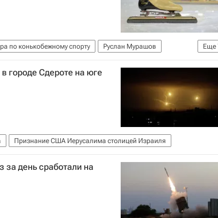
ра по конькобежному спорту
Руслан Мурашов
Еще
юлдер
Нао Кодайра
Артём Кузнецов
Ли Санхва
 в городе Сдероте на юге
ов
а
Признание США Иерусалима столицей Израиля
з за день сработали на