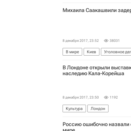
Михаила Саакашвили задер
8 декабря 2017, 23:52
38031
В мире
Киев
Уголовное де
В Лондоне открыли выстав
наследию Кала-Корейша
8 декабря 2017, 23:50
1192
Культура
Лондон
Россию ошибочно назвали 
мире