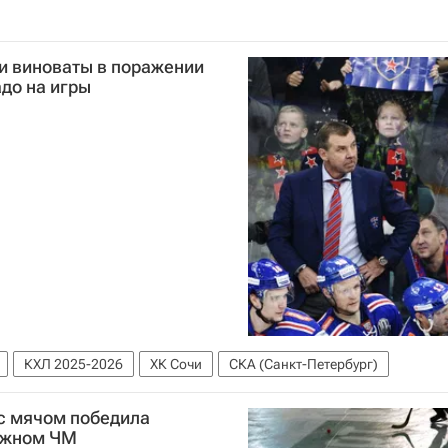
и виноваты в поражении
адо на игры
КХЛ 2025-2026
ХК Сочи
СКА (Санкт-Петербург)
 с мячом победила
ежном ЧМ