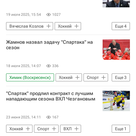
19 июля 2025, 15:54
1027
Вячеслав Козлов
Хоккей
Еще
4
КХЛ 2025-2026
Сергей Зубов
Жамнов назвал задачу "Спартака" на
Александр Савченков
Спорт
сезон
18 июля 2025, 14:07
336
Химик (Воскресенск)
Хоккей
Спорт
Еще
3
Алексей Жамнов
ХК Спартак (Москва)
"Спартак" продлил контракт с лучшим
КХЛ 2025-2026
нападающим сезона ВХЛ Чезгановым
23 июня 2025, 14:11
167
Хоккей
Спорт
ВХЛ
Еще
1