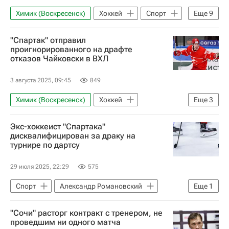
Химик (Воскресенск)
Хоккей
Спорт
Еще
9
СССР
Россия
Белоруссия
"Спартак" отправил
Владислав Третьяк
Дмитрий Курбатов
проигнорированного на драфте
отказов Чайковски в ВХЛ
Федерация хоккея России (ФХР)
КХЛ 2025-2026
ХК Динамо (Москва)
3 августа 2025, 09:45
849
ЦСКА
Химик (Воскресенск)
Хоккей
Еще
3
Михал Чайковски
КХЛ 2025-2026
Экс-хоккеист "Спартака"
ХК Спартак (Москва)
дисквалифицирован за драку на
турнире по дартсу
29 июля 2025, 22:29
575
Спорт
Александр Романовский
Еще
1
Дартс
"Сочи" расторг контракт с тренером, не
проведшим ни одного матча