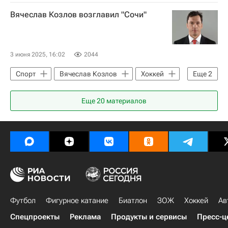
ХК Спартак (Москва)
Вячеслав Козлов возглавил "Сочи"
3 июня 2025, 16:02
2044
Спорт
Вячеслав Козлов
Хоккей
Еще
2
ХК Сочи
КХЛ 2025-2026
Еще
20
материалов
Футбол
Фигурное катание
Биатлон
ЗОЖ
Хоккей
Ав
Спецпроекты
Реклама
Продукты и сервисы
Пресс-ц