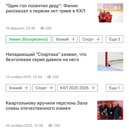
"Один гол посвятил деду": Филин
рассказал о первом хет-трике в КХЛ
26 февраля, 22:48
565
Химик (Воскресенск)
Хоккей
Спорт
Еще
3
ХК Спартак (Москва)
КХЛ 2025-2026
Нападающий "Спартака" заявил, что
Адмирал
безголевая серия давила на него
10 ноября 2025, 23:04
528
Хоккей
Спорт
КХЛ 2025-2026
Еще
1
ХК Спартак (Москва)
Квартальнову вручили перстень Зала
славы отечественного хоккея
20 октября 2025, 16:56
760