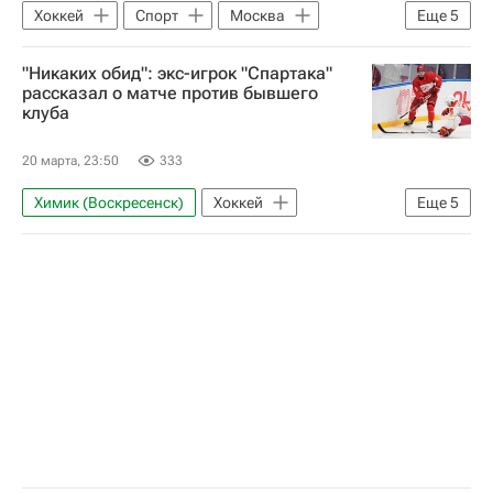
Национальная хоккейная лига (НХЛ)
Хоккей
Спорт
Москва
Еще
5
Алексей Жамнов
Джоуи Кин
"Никаких обид": экс-игрок "Спартака"
КХЛ 2025-2026
ХК Спартак (Москва)
рассказал о матче против бывшего
клуба
Локомотив (Ярославль)
20 марта, 23:50
333
Химик (Воскресенск)
Хоккей
Еще
5
КХЛ 2025-2026
Нефтехимик
ХК Спартак (Москва)
Матвей Заседа
Спорт