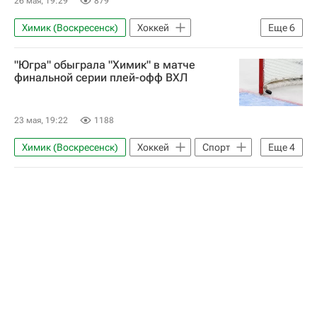
26 мая, 19:29
879
Химик (Воскресенск)
Хоккей
Еще
6
Максим Казаков
Алексей Макеев
"Югра" обыграла "Химик" в матче
Югра
ВХЛ
Чемпионат ВХЛ
финальной серии плей-офф ВХЛ
Ханты-Мансийск
23 мая, 19:22
1188
Химик (Воскресенск)
Хоккей
Спорт
Еще
4
Воскресенск
Ханты-Мансийск
Югра
Чемпионат ВХЛ