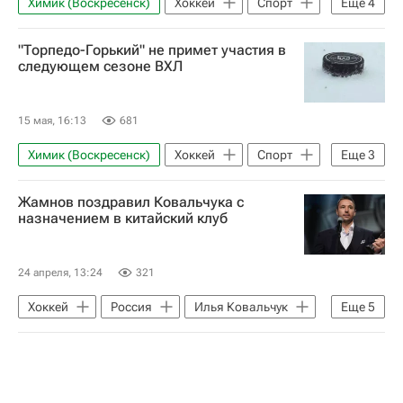
Химик (Воскресенск)
Хоккей
Спорт
Еще
4
Ханты-Мансийск
Воскресенск
"Торпедо-Горький" не примет участия в
Максим Казаков
Югра
следующем сезоне ВХЛ
15 мая, 16:13
681
Химик (Воскресенск)
Хоккей
Спорт
Еще
3
Нижний Новгород
Ростовская область
Жамнов поздравил Ковальчука с
Воскресенск
назначением в китайский клуб
24 апреля, 13:24
321
Хоккей
Россия
Илья Ковальчук
Еще
5
Алексей Жамнов
Шанхайские драконы
КХЛ 2025-2026
Национальная хоккейная лига (НХЛ)