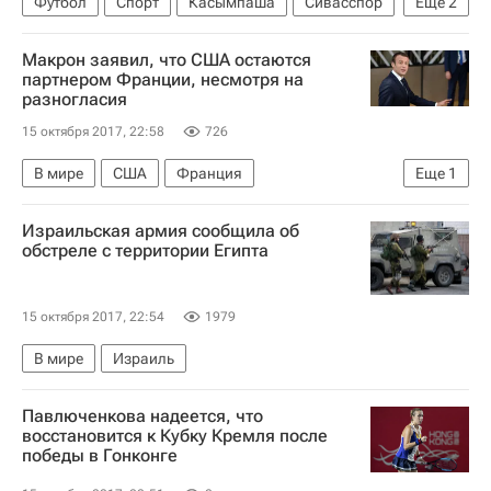
Футбол
Спорт
Касымпаша
Сивасспор
Еще
2
Динамо Москва
Виталий Дьяков
Макрон заявил, что США остаются
партнером Франции, несмотря на
разногласия
15 октября 2017, 22:58
726
В мире
США
Франция
Еще
1
Эммануэль Макрон
Израильская армия сообщила об
обстреле с территории Египта
15 октября 2017, 22:54
1979
В мире
Израиль
Павлюченкова надеется, что
восстановится к Кубку Кремля после
победы в Гонконге