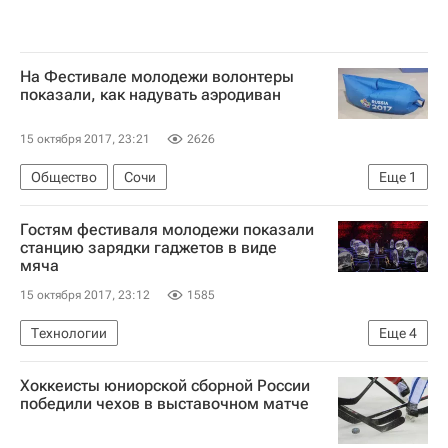
На Фестивале молодежи волонтеры
показали, как надувать аэродиван
15 октября 2017, 23:21
2626
Общество
Сочи
Еще
1
Всемирный фестиваль молодежи и студентов-2017
Гостям фестиваля молодежи показали
станцию зарядки гаджетов в виде
мяча
15 октября 2017, 23:12
1585
Технологии
Еще
4
Всемирный фестиваль молодежи и студентов-2017
Хоккеисты юниорской сборной России
Чувашская Республика
Сочи
победили чехов в выставочном матче
Чувашская Республика (Чувашия)