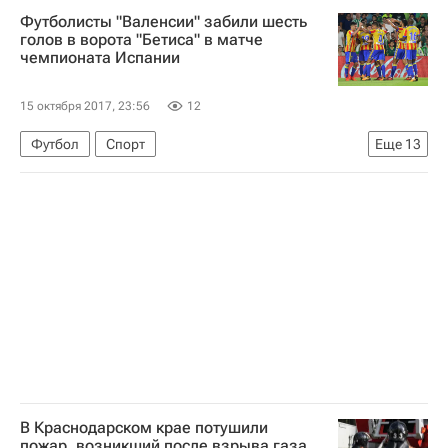
Футболисты "Валенсии" забили шесть
голов в ворота "Бетиса" в матче
чемпионата Испании
15 октября 2017, 23:56
12
Футбол
Спорт
Еще
13
Чемпионат Испании по футболу
Бетис
Валенсия
Андреас Перейра
Серхио Леон
Антонио Санабрия
Гонсалу Гедеш
Сантьяго Мина
Симоне Дзадза
Жоффре Кондогбья
Кристиан Тельо
Родриго Морено
Хоэль Кэмпбелл
В Краснодарском крае потушили
пожар, возникший после взрыва газа