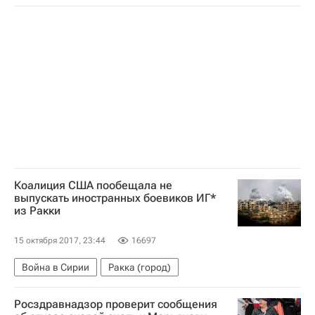
Серия А 2026-2027 (Чемпионат Италии по футболу)
Милан
Интер
Наполи
Сусо
Мауро Икарди
Джакомо Бонавентура
Коалиция США пообещала не
выпускать иностранных боевиков ИГ*
из Ракки
15 октября 2017, 23:44
16697
Война в Сирии
Ракка (город)
Росздравнадзор проверит сообщения