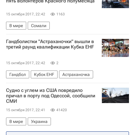
пять волонтеров Красного полумесяца
15 октября 2017, 22:42
1163
В мире
Сомали
Гандболистки "Астраханочки" вышли в
третий раунд квалификации Кубка EHF
15 октября 2017, 22:42
2
Гандбол
Кубок EHF
Астраханочка
Судно с углем из США повредило
причал в порту под Одессой, сообщили
СМИ
15 октября 2017, 22:41
41420
В мире
Украина