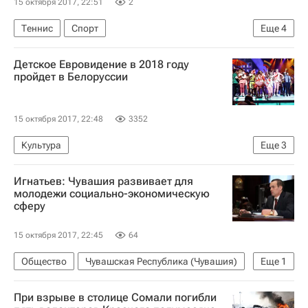
15 октября 2017, 22:51
2
Теннис
Спорт
Еще
4
Московский теннисный турнир Кубок Кремля-2017. 14-22 октября
Детское Евровидение в 2018 году
WTA Гонконг
Кубок Кремля ATP/WTA
пройдет в Белоруссии
Анастасия Павлюченкова
15 октября 2017, 22:48
3352
Культура
Еще
3
Парламентское Собрание Союза Беларуси и России
Игнатьев: Чувашия развивает для
Белоруссия
Детское "Евровидение"
молодежи социально-экономическую
сферу
15 октября 2017, 22:45
64
Общество
Чувашская Республика (Чувашия)
Еще
1
Михаил Игнатьев
При взрыве в столице Сомали погибли