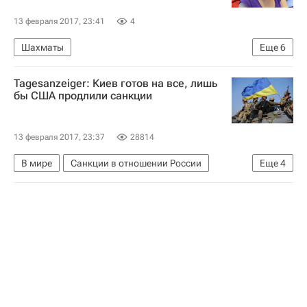
13 февраля 2017, 23:41
4
Шахматы
Еще
6
Чемпионат мира по шахматам среди женщин
Tagesanzeiger: Киев готов на все, лишь
Александра Горячкина
Ольга Гиря
бы США продлили санкции
Наталья Погонина
Валентина Гунина
Александра Костенюк
13 февраля 2017, 23:37
28814
В мире
Санкции в отношении России
Еще
4
Украина
США
Дональд Трамп
Россия