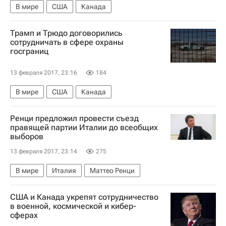
В мире
США
Канада
Трамп и Трюдо договорились
сотрудничать в сфере охраны
госграниц
13 февраля 2017, 23:16
184
В мире
США
Канада
Ренци предложил провести съезд
правящей партии Италии до всеобщих
выборов
13 февраля 2017, 23:14
275
В мире
Италия
Маттео Ренци
США и Канада укрепят сотрудничество
в военной, космической и кибер-
сферах