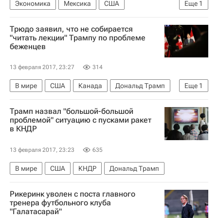
Экономика
Мексика
США
Еще
1
Дональд Трамп
Трюдо заявил, что не собирается
"читать лекции" Трампу по проблеме
беженцев
13 февраля 2017, 23:27
314
В мире
США
Канада
Дональд Трамп
Еще
1
Джастин Трюдо
Трамп назвал "большой-большой
проблемой" ситуацию с пусками ракет
в КНДР
13 февраля 2017, 23:23
635
В мире
США
КНДР
Дональд Трамп
Рикеринк уволен с поста главного
тренера футбольного клуба
"Галатасарай"