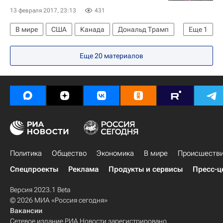
13 февраля 2017, 23:13
431
В мире
США
Канада
Дональд Трамп
Еще
1
Джастин Трюдо
Еще 20 материалов
Политика
Общество
Экономика
В мире
Происшеств
Спецпроекты
Реклама
Продукты и сервисы
Пресс-ц
Версия 2023.1 Beta
© 2026 МИА «Россия сегодня»
Вакансии
Сетевое издание РИА Новости зарегистрировано