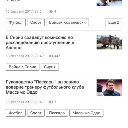
13 февраля 2017, 23:54
4
Футбол
Спорт
Войцех Ковалевски
Еще
2
Спартак Москва
Легия
В Сирии создадут комиссию по
расследованию преступлений в
Алеппо
13 февраля 2017, 23:49
447
Война в Сирии
Сирия
Руководство "Пескары" выразило
доверие тренеру футбольного клуба
Массимо Оддо
13 февраля 2017, 23:43
7
Футбол
Спорт
Пескара
Массимо Оддо