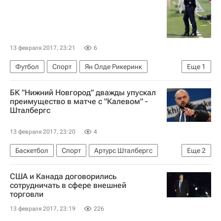
13 февраля 2017, 23:21
6
Футбол
Спорт
Ян Олде Рикеринк
Еще
1
Галатасарай
БК "Нижний Новгород" дважды упускал
преимущество в матче с "Калевом" -
Шталбергс
13 февраля 2017, 23:20
4
Баскетбол
Спорт
Артурс Шталбергс
Еще
2
Единая лига ВТБ
Нижний Новгород
США и Канада договорились
сотрудничать в сфере внешней
торговли
13 февраля 2017, 23:19
226