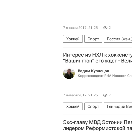
7 января 2017, 21:25
2
Хоккей
Спорт
Россия (жен.
Интерес из НХЛ к хоккеист
"Вашингтон" его ждет - Вел
Вадим Кузнецов
Корреспондент РИА Новости Сп
7 января 2017, 21:25
7
Хоккей
Спорт
Геннадий Ве
Национальная хоккейная лига (Н
Экс-главу МВД Эстонии Пе
лидером Реформистской па