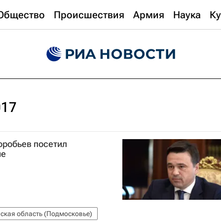
Общество
Происшествия
Армия
Наука
Ку
017
оробьев посетил
ме
ская область (Подмосковье)