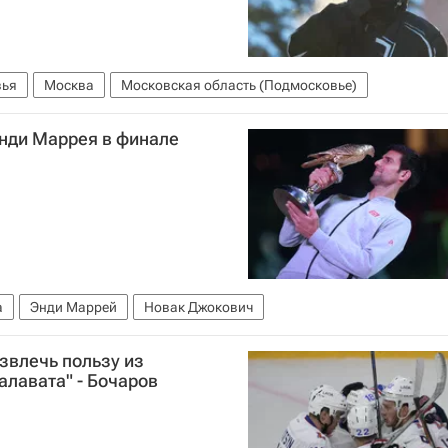
вья
Москва
Московская область (Подмосковье)
нди Маррея в финале
а
Энди Маррей
Новак Джокович
звлечь пользу из
алавата" - Бочаров