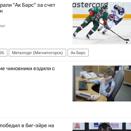
али "Ак Барс" за счет
ин
орт
26
Металлург (Магнитогорск)
Ак Барс
ие чиновники ездили с
победил в биг-эйре на