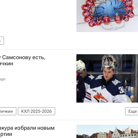
)
у Самсонову есть,
ичкин
орт
личкин
КХЛ 2025-2026
Еще
ХЛ)
Металлург (Магнитогорск)
Вашингтон Кэпиталз
вкура избрали новым
ртии