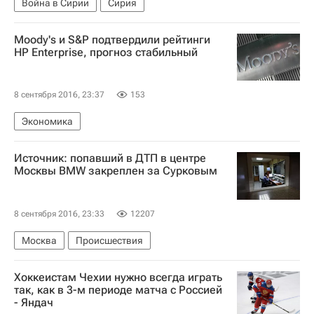
Война в Сирии
Сирия
Moody's и S&P подтвердили рейтинги
HP Enterprise, прогноз стабильный
8 сентября 2016, 23:37
153
Экономика
Источник: попавший в ДТП в центре
Москвы BMW закреплен за Сурковым
8 сентября 2016, 23:33
12207
Москва
Происшествия
Хоккеистам Чехии нужно всегда играть
так, как в 3-м периоде матча с Россией
- Яндач