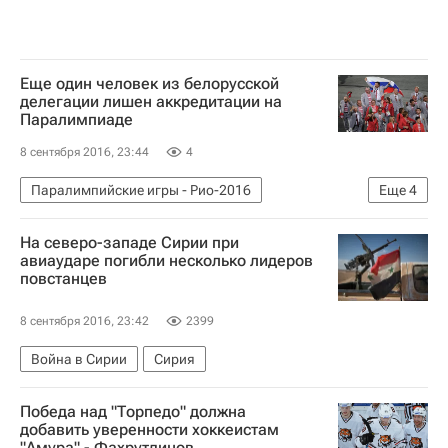
Еще один человек из белорусской
делегации лишен аккредитации на
Паралимпиаде
8 сентября 2016, 23:44
4
Паралимпийские игры - Рио-2016
Еще
4
Паралимпизм
Рио-2016
На северо-западе Сирии при
Новости - Рио-2016
Паралимпийские игры
авиаударе погибли несколько лидеров
повстанцев
8 сентября 2016, 23:42
2399
Война в Сирии
Сирия
Победа над "Торпедо" должна
добавить уверенности хоккеистам
"Амура" - Фахрутдинов