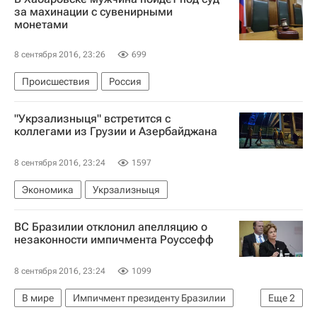
за махинации с сувенирными
монетами
8 сентября 2016, 23:26
699
Происшествия
Россия
"Укрзализныця" встретится с
коллегами из Грузии и Азербайджана
8 сентября 2016, 23:24
1597
Экономика
Укрзализныця
ВС Бразилии отклонил апелляцию о
незаконности импичмента Роуссефф
8 сентября 2016, 23:24
1099
В мире
Импичмент президенту Бразилии
Еще
2