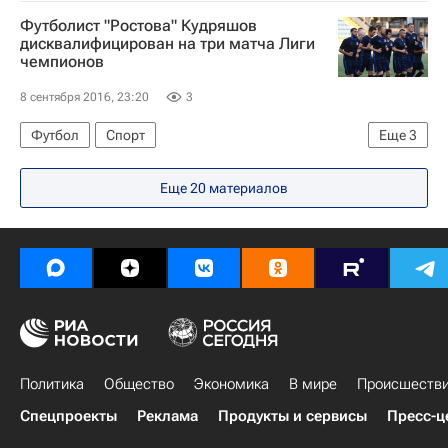
Бразилия
Дилма Роусефф
Футболист "Ростова" Кудряшов
дисквалифицирован на три матча Лиги
чемпионов
8 сентября 2016, 23:20
3
Футбол
Спорт
Еще
3
Лига чемпионов УЕФА 2026-2027
Аякс
Еще 20 материалов
Ростов
Политика
Общество
Экономика
В мире
Происшеств
Спецпроекты
Реклама
Продукты и сервисы
Пресс-ц