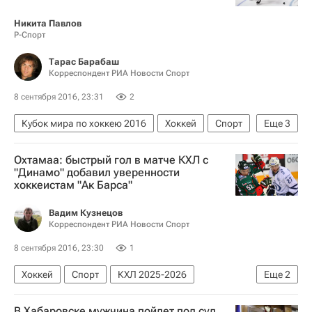
Никита Павлов
Р-Спорт
Тарас Барабаш
Корреспондент РИА Новости Спорт
8 сентября 2016, 23:31
2
Кубок мира по хоккею 2016
Хоккей
Спорт
Еще
3
Кубок мира по хоккею
Чехия
Охтамаа: быстрый гол в матче КХЛ с
Сборная России по хоккею с шайбой
"Динамо" добавил уверенности
хоккеистам "Ак Барса"
Вадим Кузнецов
Корреспондент РИА Новости Спорт
8 сентября 2016, 23:30
1
Хоккей
Спорт
КХЛ 2025-2026
Еще
2
ХК Динамо (Москва)
Ак Барс
В Хабаровске мужчина пойдет под суд