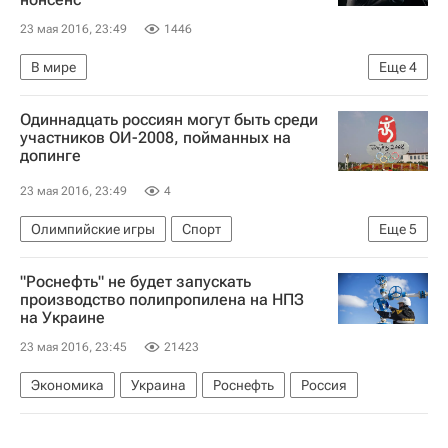
23 мая 2016, 23:49
1446
В мире
Еще
4
Предвыборная кампания в США - 2016
КНДР
Одиннадцать россиян могут быть среди
Дональд Трамп
Ким Чен Ын
участников ОИ-2008, пойманных на
допинге
23 мая 2016, 23:49
4
Олимпийские игры
Спорт
Еще
5
Легкая атлетика
"Роснефть" не будет запускать
Международный олимпийский комитет (МОК)
производство полипропилена на НПЗ
на Украине
Допинг
23 мая 2016, 23:45
21423
Всероссийская федерация легкой атлетики (ВФЛА)
Положительные допинг-пробы российских спортсменов на ОИ-2008. Мнения, комментарии
Экономика
Украина
Роснефть
Россия