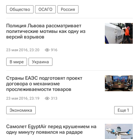
Общество
ОСАГО
Россия
Полиция Львова рассматривает
политические мотивы как одну из
версий взрывов
23 мая 2016, 23:20
916
В мире
Украина
Страны ЕАЭС подготовят проект
договора о механизме
прослеживаемости товаров
23 мая 2016, 23:19
313
Экономика
Еще
1
Евразийский экономический союз
Самолет EgyptAir перед крушением на
одну минуту появился на радаре