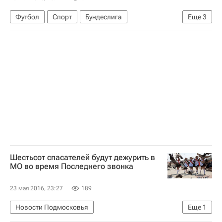
Футбол
Спорт
Бундеслига
Еще
3
Айнтрахт (Франкфурт)
Нюрнберг
Харис Сеферович
Шестьсот спасателей будут дежурить в
МО во время Последнего звонка
23 мая 2016, 23:27
189
Новости Подмосковья
Еще
1