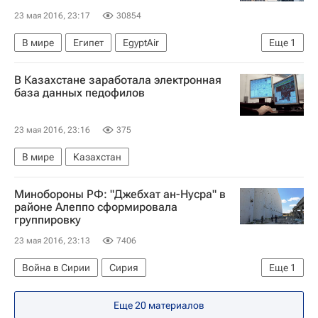
23 мая 2016, 23:17
30854
В мире
Египет
EgyptAir
Еще
1
Расследование крушения самолета EgyptAir
В Казахстане заработала электронная
база данных педофилов
23 мая 2016, 23:16
375
В мире
Казахстан
Минобороны РФ: "Джебхат ан-Нусра" в
районе Алеппо сформировала
группировку
23 мая 2016, 23:13
7406
Война в Сирии
Сирия
Еще
1
Министерство обороны РФ (Минобороны РФ)
Еще 20 материалов