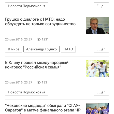
Новости Подмосковья
Еще
1
Московская область (Подмосковье)
Грушко о диалоге с НАТО: надо
обсуждать не только сотрудничество
20 мая 2016, 23:27
1231
В мире
Александр Грушко
НАТО
Еще
1
Россия
В Клину прошел международный
конгресс "Российская семья"
20 мая 2016, 23:27
133
Новости Подмосковья
Еще
1
Московская область (Подмосковье)
"Чеховские медведи" обыграли "СГАУ-
Саратов" в матче финального этапа ЧР