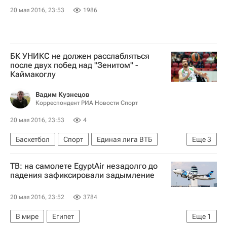
20 мая 2016, 23:53
1986
БК УНИКС не должен расслабляться
после двух побед над "Зенитом" -
Каймакоглу
Вадим Кузнецов
Корреспондент РИА Новости Спорт
20 мая 2016, 23:53
4
Баскетбол
Спорт
Единая лига ВТБ
Еще
3
Зенит (Санкт-Петербург)
УНИКС
ТВ: на самолете EgyptAir незадолго до
Константинос Каймакоглу
падения зафиксировали задымление
20 мая 2016, 23:52
3784
В мире
Египет
Еще
1