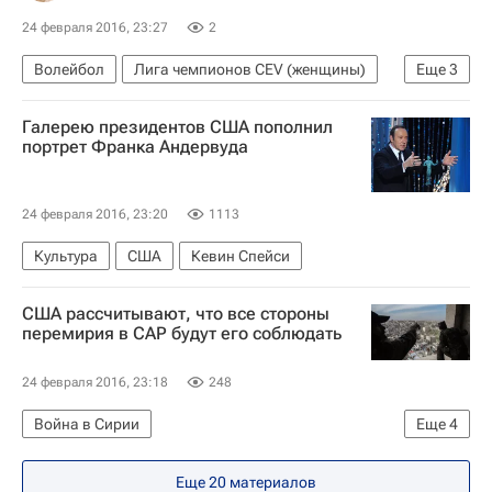
24 февраля 2016, 23:27
2
Волейбол
Лига чемпионов CEV (женщины)
Еще
3
Динамо (Москва, ж)
Фенербахче (ж)
Галерею президентов США пополнил
Дрезднер
портрет Франка Андервуда
24 февраля 2016, 23:20
1113
Культура
США
Кевин Спейси
США рассчитывают, что все стороны
перемирия в САР будут его соблюдать
24 февраля 2016, 23:18
248
Война в Сирии
Еще
4
Мирный процесс - Война в Сирии
Сирия
Еще 20 материалов
Джош Эрнест