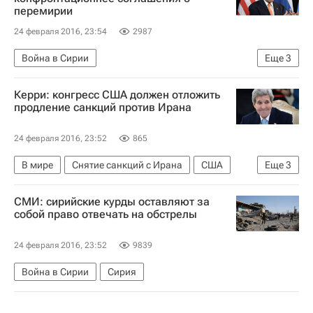
перемирии
24 февраля 2016, 23:54
2987
Война в Сирии
Еще
3
Мирный процесс - Война в Сирии
Сирия
Керри: конгресс США должен отложить
Джон Керри
продление санкций против Ирана
24 февраля 2016, 23:52
865
В мире
Снятие санкций с Ирана
США
Еще
3
Иран
Джон Керри
Конгресс США
СМИ: сирийские курды оставляют за
собой право отвечать на обстрелы
24 февраля 2016, 23:52
9839
Война в Сирии
Сирия