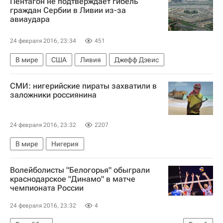
Пентагон не подтверждает гибель
граждан Сербии в Ливии из-за
авиаудара
24 февраля 2016, 23:34
451
В мире
США
Ливия
Джефф Дэвис
СМИ: нигерийские пираты захватили в
заложники россиянина
24 февраля 2016, 23:32
2207
В мире
Нигерия
Волейболисты "Белогорья" обыграли
краснодарское "Динамо" в матче
чемпионата России
24 февраля 2016, 23:32
4