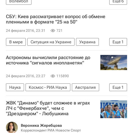
Волейбол
Еще
6
Суперлига (чемпионат России по волейболу среди мужчин)
СБУ: Киев рассматривает вопрос об обмене
Нова (Новокуйбышевск)
пленными в формате "25 на 50"
Динамо (Краснодар)
Белогорье (Белгород)
24 февраля 2016, 23:31
721
Динамо-Урал (волейбол)
В мире
Ситуация на Украине
Украина
Еще
1
Газпром-Югра (Сургут)
Служба безопасности Украины
Астрономы вычислили расстояние до
источника "сигналов инопланетян"
24 февраля 2016, 23:27
115890
Наука
Космос - РИА Наука
Австралия
Еще
1
галактики
ЖВК "Динамо" будет сложнее в играх
ЛЧ с "Фенербахче", чем с
"Дрезднером" - Любушкина
Вероника Жеребцова
Корреспондент РИА Новости Спорт