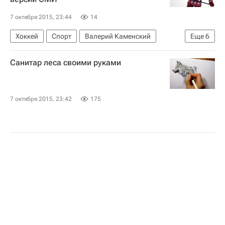
7 октября 2015, 23:44
14
Хоккей
Спорт
Валерий Каменский
Еще
6
Джо Сакик
Петер Форсберг
Патрик Руа
Санитар леса своими руками
Национальная хоккейная лига (НХЛ)
Колорадо Эвеланш
Семён Варламов
7 октября 2015, 23:42
175