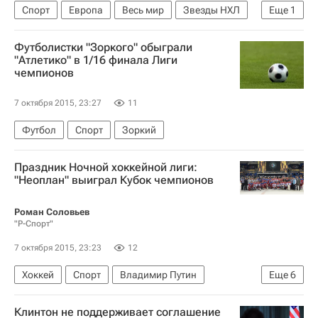
Спорт
Европа
Весь мир
Звезды НХЛ
Еще
1
Россия
Футболистки "Зоркого" обыграли
"Атлетико" в 1/16 финала Лиги
чемпионов
7 октября 2015, 23:27
11
Футбол
Спорт
Зоркий
Праздник Ночной хоккейной лиги:
"Неоплан" выиграл Кубок чемпионов
Роман Соловьев
"Р-Спорт"
7 октября 2015, 23:23
12
Хоккей
Спорт
Владимир Путин
Еще
6
Рене Фазель
Геннадий Тимченко
Клинтон не поддерживает соглашение