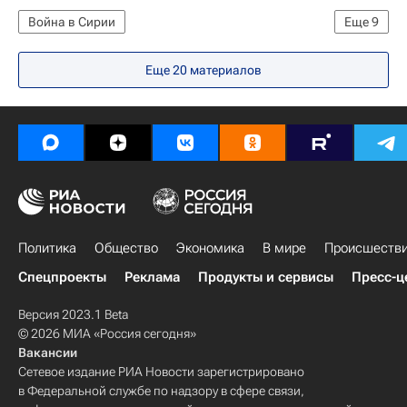
Война в Сирии
Еще
9
Операция боевой авиации России в Сирии
Еще 20 материалов
США
Сирия
Европа
Америка
Азия
Весь мир
Северная Америка
Россия
Политика
Общество
Экономика
В мире
Происшеств
Спецпроекты
Реклама
Продукты и сервисы
Пресс-ц
Версия 2023.1 Beta
© 2026 МИА «Россия сегодня»
Вакансии
Сетевое издание РИА Новости зарегистрировано
в Федеральной службе по надзору в сфере связи,