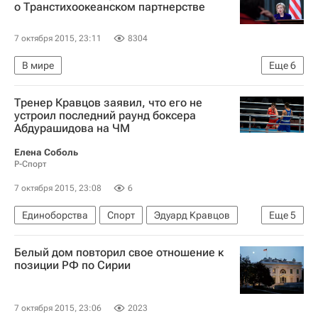
Международная федерация хоккея (IIHF)
о Транстихоокеанском партнерстве
Роман Ротенберг
Аркадий Ротенберг
7 октября 2015, 23:11
8304
Борис Ротенберг
В мире
Еще
6
Создание Транстихоокеанского партнерства
Тренер Кравцов заявил, что его не
США
Америка
Весь мир
устроил последний раунд боксера
Абдурашидова на ЧМ
Северная Америка
Хиллари Клинтон
Елена Соболь
Р-Спорт
7 октября 2015, 23:08
6
Единоборства
Спорт
Эдуард Кравцов
Еще
5
WSB
Чемпионат мира-2015 по боксу в Дохе
Белый дом повторил свое отношение к
Чемпионат мира по боксу
позиции РФ по Сирии
Сборная России по боксу
Адлан Абдурашидов
7 октября 2015, 23:06
2023