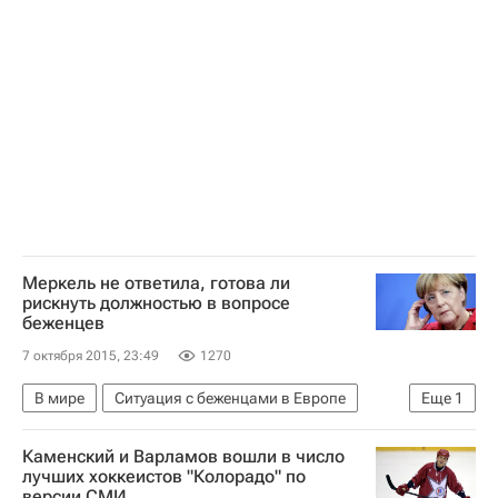
Карло Тавеккио
Евро 2024
Италия
Меркель не ответила, готова ли
рискнуть должностью в вопросе
беженцев
7 октября 2015, 23:49
1270
В мире
Ситуация с беженцами в Европе
Еще
1
Ангела Меркель
Каменский и Варламов вошли в число
лучших хоккеистов "Колорадо" по
версии СМИ