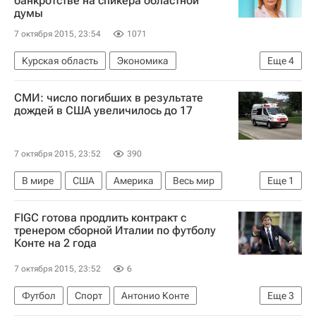
банкротстве на спикера областной
думы
7 октября 2015, 23:54
1071
Курская область
Экономика
Еще
4
Центральный ФО
Весь мир
Европа
СМИ: число погибших в результате
Россия
дождей в США увеличилось до 17
7 октября 2015, 23:52
390
В мире
США
Америка
Весь мир
Еще
1
Северная Америка
FIGC готова продлить контракт с
тренером сборной Италии по футболу
Конте на 2 года
7 октября 2015, 23:52
6
Футбол
Спорт
Антонио Конте
Еще
3