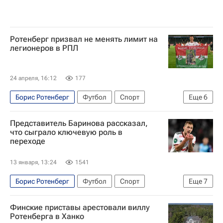
Ротенберг призвал не менять лимит на
легионеров в РПЛ
24 апреля, 16:12
177
Борис Ротенберг
Футбол
Спорт
Еще
6
Россия
Михаил Дегтярев
Представитель Баринова рассказал,
Российский футбольный союз (РФС)
что сыграло ключевую роль в
переходе
Борис Ротенберг
Локомотив (Москва)
РПЛ 2026-2027 (Чемпионат России по футболу)
13 января, 13:24
1541
Борис Ротенберг
Футбол
Спорт
Еще
7
Владимир Леонченко
Трансферы в РПЛ
Финские приставы арестовали виллу
Дмитрий Баринов
Владимир Кузьмичёв
Ротенберга в Ханко