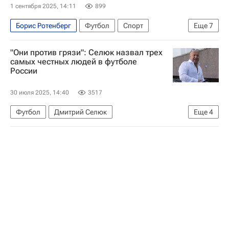
1 сентября 2025, 14:11
899
Борис Ротенберг
Футбол
Спорт
Еще
7
Роберт Морено
Игорь Осинькин
"Они против грязи": Селюк назвал трех
Борис Ротенберг
Сочи
Крылья Советов
самых честных людей в футболе
России
РПЛ 2026-2027 (Чемпионат России по футболу)
Кубок России по футболу
30 июля 2025, 14:40
3517
Футбол
Дмитрий Селюк
Еще
4
Александр Дюков
Сергей Галицкий
Российский футбольный союз (РФС)
Спорт