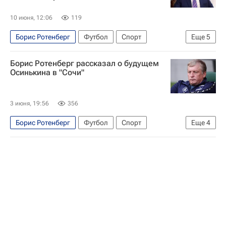
10 июня, 12:06
119
Борис Ротенберг
Футбол
Спорт
Еще
5
Россия
Михаил Дегтярев
Борис Ротенберг рассказал о будущем
Олимпийский комитет России (ОКР)
Осинькина в "Сочи"
Локомотив (Москва)
Борис Ротенберг
3 июня, 19:56
356
Борис Ротенберг
Футбол
Спорт
Еще
4
Игорь Осинькин
Сочи
РПЛ 2026-2027 (Чемпионат России по футболу)
ПМЭФ