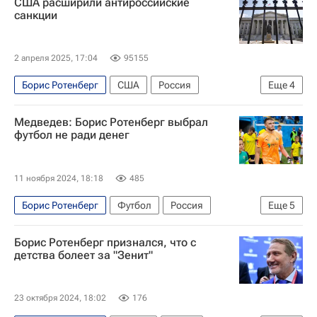
США расширили антироссийские
санкции
2 апреля 2025, 17:04
95155
Борис Ротенберг
США
Россия
Еще
4
Экономика
Санкции в отношении России
Медведев: Борис Ротенберг выбрал
Владимир Путин
Афганистан
футбол не ради денег
11 ноября 2024, 18:18
485
Борис Ротенберг
Футбол
Россия
Еще
5
Никита Медведев
Локомотив (Москва)
Борис Ротенберг признался, что с
Динамо Москва
Сочи
детства болеет за "Зенит"
РПЛ 2026-2027 (Чемпионат России по футболу)
23 октября 2024, 18:02
176