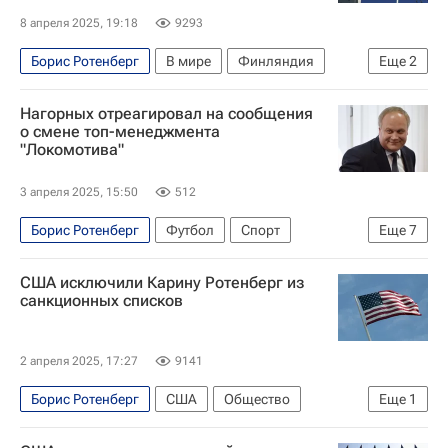
8 апреля 2025, 19:18
9293
Борис Ротенберг
В мире
Финляндия
Еще
2
Евросоюз
Россия
Нагорных отреагировал на сообщения
о смене топ-менеджмента
"Локомотива"
3 апреля 2025, 15:50
512
Борис Ротенберг
Футбол
Спорт
Еще
7
Россия
Юрий Нагорных
США исключили Карину Ротенберг из
Локомотив (Москва)
Краснодар
Зенит
санкционных списков
РПЛ 2026-2027 (Чемпионат России по футболу)
Кубок России по футболу
2 апреля 2025, 17:27
9141
Борис Ротенберг
США
Общество
Еще
1
Россия