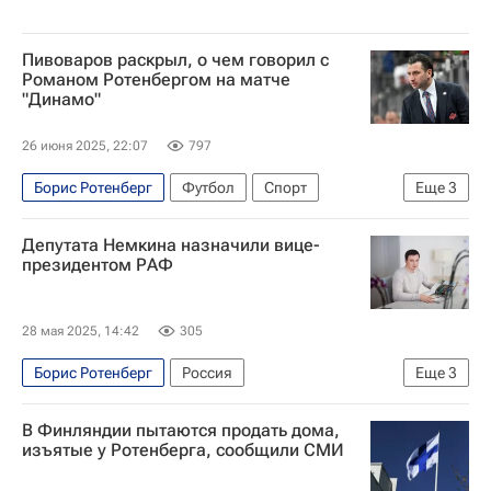
Пивоваров раскрыл, о чем говорил с
Романом Ротенбергом на матче
"Динамо"
26 июня 2025, 22:07
797
Борис Ротенберг
Футбол
Спорт
Еще
3
Роман Ротенберг
Павел Пивоваров
Депутата Немкина назначили вице-
Динамо Москва
президентом РАФ
28 мая 2025, 14:42
305
Борис Ротенберг
Россия
Еще
3
Антон Немкин (депутат)
Госдума РФ
В Финляндии пытаются продать дома,
Российская автомобильная федерация
изъятые у Ротенберга, сообщили СМИ