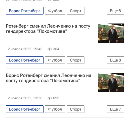
Борис Ротенберг
Футбол
Спорт
Еще
8
Россия
Михаил Галактионов
Ротенберг сменил Леонченко на посту
Юрий Нагорных
Борис Ротенберг
гендиректора "Локомотива"
Локомотив (Москва)
Спартак Москва
РПЛ 2026-2027 (Чемпионат России по футболу)
12 ноября 2025, 15:48
364
Кубок России по футболу
Борис Ротенберг
Футбол
Спорт
Еще
8
Россия
Владимир Леонченко
Борис Ротенберг сменил Леонченко на
Кубок России по футболу
Борис Ротенберг
посту гендиректора "Локомотива"
Локомотив (Москва)
Динамо Москва
Ростов
12 ноября 2025, 13:20
655
РПЛ 2026-2027 (Чемпионат России по футболу)
Борис Ротенберг
Футбол
Спорт
Еще
7
Владимир Леонченко
Локомотив (Москва)
Борис Ротенберг
Динамо Москва
Ростов