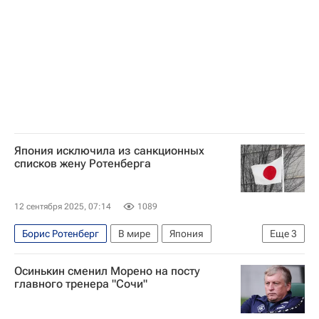
Кубок России по футболу
РПЛ 2026-2027 (Чемпионат России по футболу)
Япония исключила из санкционных
списков жену Ротенберга
12 сентября 2025, 07:14
1089
Борис Ротенберг
В мире
Япония
Еще
3
Россия
Украина
Госдума РФ
Осинькин сменил Морено на посту
главного тренера "Сочи"