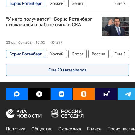
Борис Ротенберг
Хоккей
Зенит
Еще
2
РПЛ 2026-2027 (Чемпионат России по футболу)
"У него получается": Борис Ротенберг
Сочи
высказался о работе сына в СКА
23 октября 2024, 17:55
297
Борис Ротенберг
Хоккей
Спорт
Россия
Еще
3
Роман Ротенберг
СКА (Санкт-Петербург)
Еще
20
материалов
КХЛ 2025-2026
Политика
Общество
Экономика
В мире
Происшеств