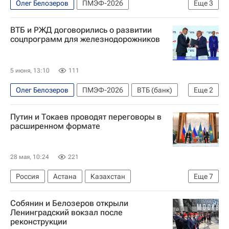
Олег Белозеров
ПМЭФ-2026
Еще
3
Виталий Мутко
РЖД
"Дом.РФ"
ВТБ и РЖД договорились о развитии
соцпрограмм для железнодорожников
5 июня, 13:10
111
Олег Белозеров
ПМЭФ-2026
ВТБ (банк)
Еще
2
РЖД
Андрей Костин (банкир)
Путин и Токаев проводят переговоры в
расширенном формате
28 мая, 10:24
221
Россия
Астана
Казахстан
Еще
7
Алексей Оверчук
Владимир Путин
Собянин и Белозеров открыли
Сергей Лавров
Ленинградский вокзал после
реконструкции
Федеральная служба по надзору в сфере защиты прав потребителей и благополучия человека (Роспотребнадзор)