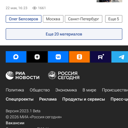
Федеральная служба по финансовому мониторингу (Росфинмониторинг)
22 мая, 16:23
1661
Федеральная служба по экологическому, технологическому и атомному надзору (Ростехнадзор)
Олег Белозеров
Москва
Санкт-Петербург
Еще
5
В мире
Сергей Собянин
Ленинградский вокзал
Еще
20
материалов
РЖД
Ярославский вокзал
Общество
Политика
Общество
Экономика
В мире
Происшеств
Спецпроекты
Реклама
Продукты и сервисы
Пресс-ц
Версия 2023.1 Beta
© 2026 МИА «Россия сегодня»
Вакансии