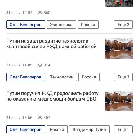
31 июля, 14:07
560
Олег Белозеров
Экономика
Россия
Еще
2
Владимир Путин
РЖД
Путин назвал развитие технологии
квантовой связи РЖД важной работой
31 июля, 14:02
3143
Олег Белозеров
Технологии
Россия
Еще
3
Владимир Путин
Виталий Савельев
РЖД
Путин поручил РЖД продолжать работу
по оказанию медпомощи бойцам СВО
31 июля, 13:56
407
Олег Белозеров
Россия
Владимир Путин
Еще
1
РЖД