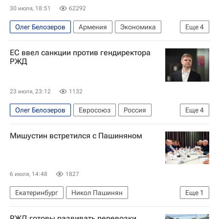
30 июля, 18:51
62292
Олег Белозеров
Армения
Экономика
Еще
4
Россия
РЖД
Никол Пашинян
В мире
ЕС ввел санкции против гендиректора
РЖД
23 июля, 23:12
1132
Олег Белозеров
Евросоюз
Россия
Еще
4
Санкции в отношении России
РЖД
В мире
Мишустин встретился с Пашиняном
Москва
6 июля, 14:48
1827
Екатеринбург
Никол Пашинян
Еще
1
Михаил Мишустин
РЖД готовы развивать перевозки