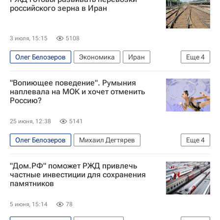
российского зерна в Иран
3 июля, 15:15
5108
Олег Белозеров
Экономика
Иран
Еще
4
Россия
Азербайджан
РЖД
"Вопиющее поведение". Румыния
Азербайджанские железные дороги
наплевала на МОК и хочет отменить
Россию?
25 июня, 12:38
5141
Олег Белозеров
Михаил Дегтярев
Еще
4
Валентина Родионенко
"Дом.РФ" поможет РЖД привлечь
Международный олимпийский комитет (МОК)
частные инвестиции для сохранения
памятников
Госдума РФ
Чемпионат Европы по фехтованию
5 июня, 15:14
78