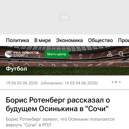
Политика
В мире
Экономика
Общество
Про
Матч-центр
Футбол
19:56 03.06.2026
(обновлено: 16:02 04.06.2026)
Борис Ротенберг рассказал о
будущем Осинькина в "Сочи"
Борис Ротенберг заявил, что Осинькин попытается
вернуть "Сочи" в РПЛ