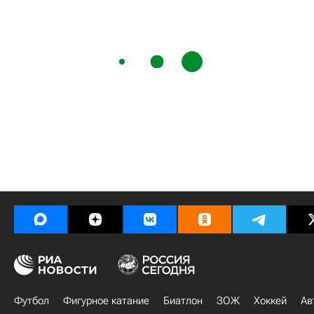
Футбол
Фигурное катание
Биатлон
ЗОЖ
Хоккей
Ав