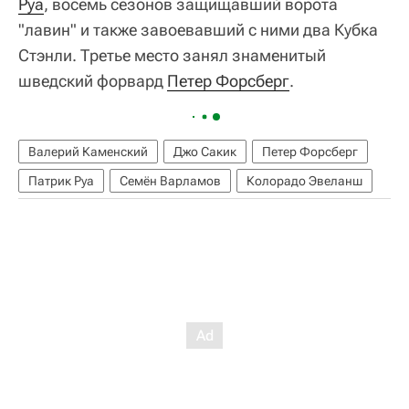
Руа
, восемь сезонов защищавший ворота
"лавин" и также завоевавший с ними два Кубка
Стэнли. Третье место занял знаменитый
шведский форвард
Петер Форсберг
.
Валерий Каменский
Джо Сакик
Петер Форсберг
Патрик Руа
Семён Варламов
Колорадо Эвеланш