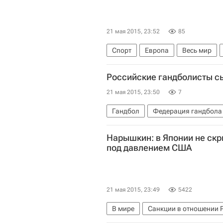
21 мая 2015, 23:52
85
Спорт
Европа
Весь мир
Российские гандболисты с
21 мая 2015, 23:50
7
Гандбол
Федерация гандбола 
Чемпионат мира по гандболу сре
Нарышкин: в Японии не скр
под давлением США
21 мая 2015, 23:49
5422
В мире
Санкции в отношении 