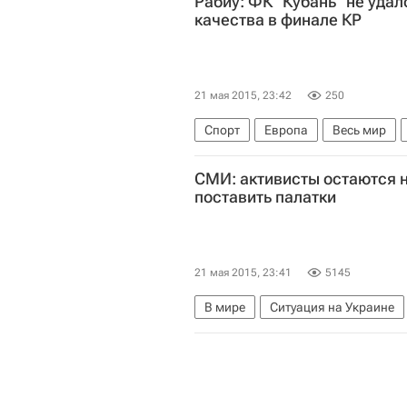
Рабиу: ФК "Кубань" не уда
качества в финале КР
21 мая 2015, 23:42
250
Спорт
Европа
Весь мир
Кубань
Россия
СМИ: активисты остаются н
поставить палатки
21 мая 2015, 23:41
5145
В мире
Ситуация на Украине
Верховная Рада Украины