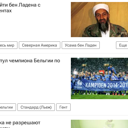
йти бен Ладена с
ентах
есь мир
Северная Америка
Усама бен Ладен
Еще
сности США
итул чемпиона Бельгии по
Бельгии
Стандард (Льеж)
Гент
ка не разрешают