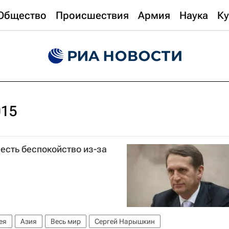
Общество
Происшествия
Армия
Наука
Ку
015
 есть беспокойство из-за
ея
Азия
Весь мир
Сергей Нарышкин