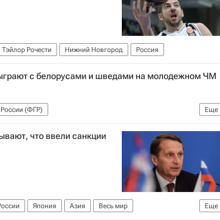
Тэйлор Рочести
Нижний Новгород
Россия
ыграют с белорусами и шведами на молодежном ЧМ
России (ФГР)
Еще
ди молодёжных команд
ывают, что ввели санкции
России
Япония
Азия
Весь мир
Еще