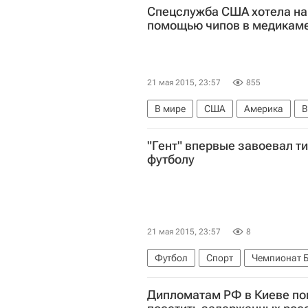
Спецслужба США хотела на
помощью чипов в медикам
21 мая 2015, 23:57
855
В мире
США
Америка
В
Агентство национальной безопа
"Гент" впервые завоевал т
футболу
21 мая 2015, 23:57
8
Футбол
Спорт
Чемпионат 
Дипломатам РФ в Киеве по