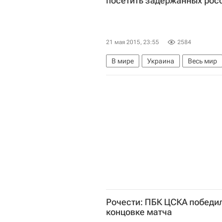
посетить задержанных рос
21 мая 2015, 23:55
2584
В мире
Украина
Весь мир
Задержание россиян на Украине
Рочести: ПБК ЦСКА победил
концовке матча