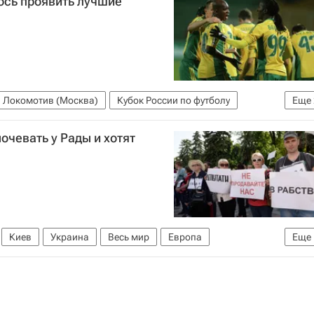
лось проявить лучшие
Локомотив (Москва)
Кубок России по футболу
Еще
очевать у Рады и хотят
Киев
Украина
Весь мир
Европа
Еще