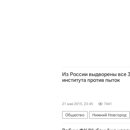
Сергей Нарышкин
Из России выдворены все 3
института против пыток
21 мая 2015, 23:45
7441
Общество
Нижний Новгород
Приволжский ФО
Россия