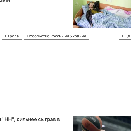
сиян
Европа
Посольство России на Украине
Еще
 "НН", сильнее сыграв в