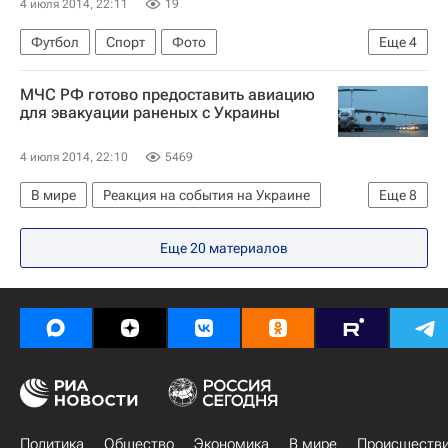
4 июля 2014, 22:11
19
Футбол
Спорт
Фото
Еще
4
Чемпионат мира по футболу 2018
Франция
МЧС РФ готово предоставить авиацию
Германия
Матс Хуммельс
для эвакуации раненых с Украины
4 июля 2014, 22:10
5469
В мире
Реакция на события на Украине
Еще
8
Украина
Весь мир
Европа
Еще 20 материалов
Вероника Скворцова
МЧС России (Министерство РФ по делам гражданской обороны, чрезвычайным ситуациям и ликвидации последствий стихийных бедствий)
Министерство здравоохранения РФ (Минздрав России)
Вооруженный конфликт на востоке Украины (2014)
Россия
Политика
Общество
Экономика
В мире
Происшеств