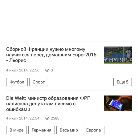
Сборной Франции нужно многому
научиться перед домашним Евро-2016
- Льорис
4 июля 2014, 22:56
3
Футбол
Спорт
Еще
5
Чемпионат мира по футболу 2018
Франция
Die Welt: министр образования ФРГ
Германия
Уго Льорис
Мануэль Нойер
написала депутатам письмо с
ошибками
4 июля 2014, 22:54
2580
В мире
Германия
Весь мир
Европа