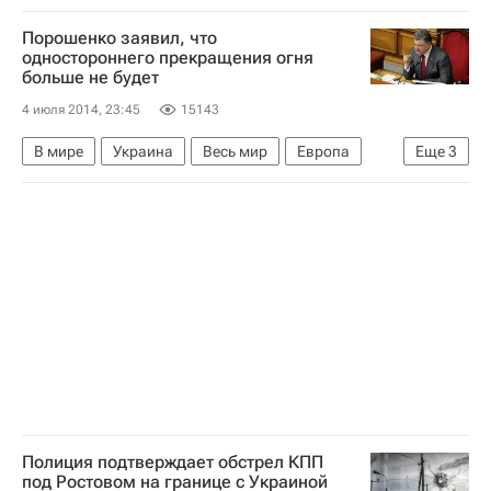
Чемпионат мира по футболу 2018
Франция
Порошенко заявил, что
Германия
Матьё Вальбуэна
одностороннего прекращения огня
больше не будет
4 июля 2014, 23:45
15143
В мире
Украина
Весь мир
Европа
Еще
3
Петр Порошенко
Верховная Рада Украины
Активная фаза спецоперации на Украине
Полиция подтверждает обстрел КПП
под Ростовом на границе с Украиной