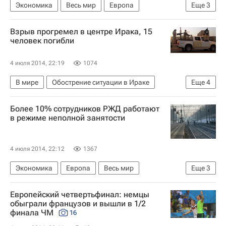
Экономика
Весь мир
Европа
Еще
3
Владимир Путин
Взрыв прогремел в центре Ирака, 15
Федеральная служба по ветеринарному и фитосанитарному надзору (Россельхознадзор)
человек погибли
Россия
4 июля 2014, 22:19
1074
В мире
Обострение ситуации в Ираке
Еще
4
Ирак
Азия
Весь мир
Более 10% сотрудников РЖД работают
Исламское государство*
в режиме неполной занятости
4 июля 2014, 22:12
1367
Экономика
Европа
Весь мир
Еще
3
Владимир Якунин
РЖД
Россия
Европейский четвертьфинал: немцы
обыграли французов и вышли в 1/2
финала ЧМ
16