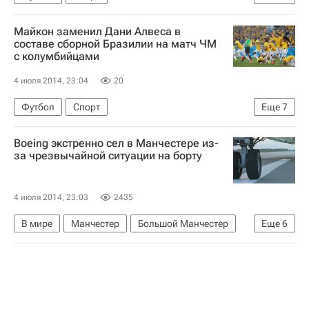
Чемпионат мира по футболу 2018
Франция
Майкон заменил Дани Алвеса в
Германия
Матс Хуммельс
составе сборной Бразилии на матч ЧМ
с колумбийцами
4 июля 2014, 23:04
20
Футбол
Спорт
Еще
7
Чемпионат мира по футболу 2018
Колумбия
Boeing экстренно сел в Манчестере из-
Бразилия
Неймар
Жулио Сезар Мартинс
за чрезвычайной ситуации на борту
Халк
Дани Алвес
4 июля 2014, 23:03
2435
В мире
Манчестер
Большой Манчестер
Еще
6
Англия
Северо-Западная Англия
Весь мир
Великобритания
Европа
Boeing 737