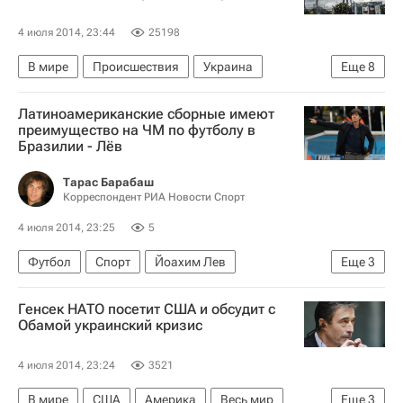
4 июля 2014, 23:44
25198
В мире
Происшествия
Украина
Еще
8
Ростовская область
Весь мир
Европа
Латиноамериканские сборные имеют
Южный ФО
преимущество на ЧМ по футболу в
Бразилии - Лёв
Следственный комитет России (СК РФ)
ОМОН России
Тарас Барабаш
Корреспондент РИА Новости Спорт
Вооруженный конфликт на востоке Украины (2014)
4 июля 2014, 23:25
5
Россия
Футбол
Спорт
Йоахим Лев
Еще
3
Чемпионат мира по футболу 2018
Франция
Генсек НАТО посетит США и обсудит с
Германия
Обамой украинский кризис
4 июля 2014, 23:24
3521
В мире
США
Америка
Весь мир
Еще
3