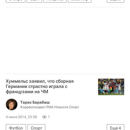
Северная Америка
Андерс Фог Расмуссен
НАТО
Хуммельс заявил, что сборная
Германии страстно играла с
французами на ЧМ
Тарас Барабаш
Корреспондент РИА Новости Спорт
4 июля 2014, 23:08
1
Футбол
Спорт
Еще
4