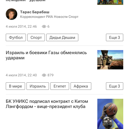
Тарас Барабаш
Корреспондент РИА Новости Спорт
4 июля 2014, 22:46
6
Футбол
Спорт
Дидье Дешам
Еще
3
Чемпионат мира по футболу 2018
Франция
Израиль и боевики Газы обменялись
Германия
ударами
4 июля 2014, 22:40
879
В мире
Израиль
Египет
Африка
Еще
3
Азия
Весь мир
БК УНИКС подписал контракт с Китом
Обострение отношений между Израилем и Палестиной
Лэнгфордом - вице-президент клуба