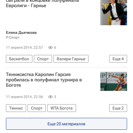
сыграли в концовке полуфинала
Евролиги - Гарнье
Пётр Немов
Елена Дьячкова
Р-Спорт
11 апреля 2014, 22:57
6
Баскетбол
Спорт
Валери Гарнье
Еще
4
Евролига FIBA (женщины)
Бурж
УГМК
Теннисистка Каролин Гарсия
Фенербахче (ж)
пробилась в полуфинал турнира в
Боготе
11 апреля 2014, 22:56
3
Теннис
Спорт
WTA Богота
Еще
2
Каролин Гарсия
Ромина Опранди
Еще 20 материалов