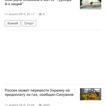
4-х наций"
МВФ
11 апреля 2014, 23:11
6
Хоккей
Спорт
Россия может перевести Украину на
предоплату за газ, сообщил Силуанов
11 апреля 2014, 23:04
4563