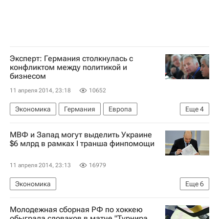
Эксперт: Германия столкнулась с
конфликтом между политикой и
бизнесом
11 апреля 2014, 23:18
10652
Экономика
Германия
Европа
Еще
4
Весь мир
Александр Рар
МВФ и Запад могут выделить Украине
Санкции в отношении России
Россия
$6 млрд в рамках I транша финпомощи
11 апреля 2014, 23:13
16979
Экономика
Еще
6
Переговоры о финпомощи Украине
Украина
Молодежная сборная РФ по хоккею
Европа
Весь мир
Антон Силуанов
обыграла словаков в матче "Турнира