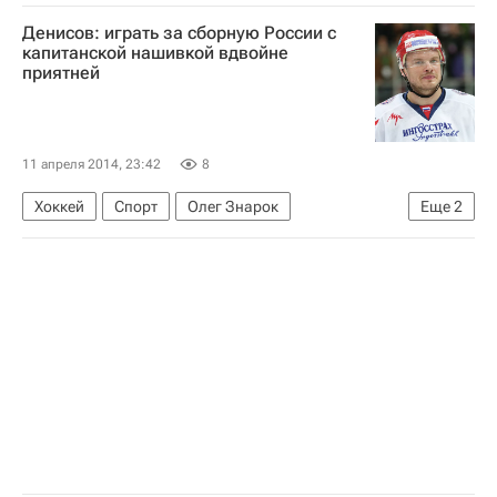
Сборная России по хоккею с шайбой
Денисов: играть за сборную России с
Станислав Галимов
капитанской нашивкой вдвойне
приятней
11 апреля 2014, 23:42
8
Хоккей
Спорт
Олег Знарок
Еще
2
Сборная России по хоккею с шайбой
Денис Денисов