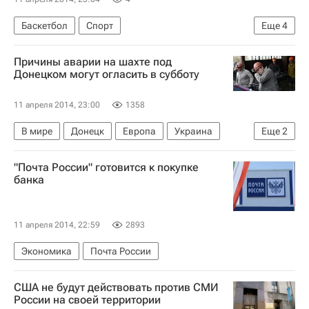
Баскетбол
Спорт
Еще
4
"Финал восьми" женской баскетбольной Евролиги
Причины аварии на шахте под
Евролига FIBA (женщины)
Бурж
Донецком могут огласить в субботу
Фенербахче (ж)
11 апреля 2014, 23:00
1358
В мире
Донецк
Европа
Украина
Еще
2
Донецкая область
Весь мир
"Почта России" готовится к покупке
банка
11 апреля 2014, 22:59
2893
Экономика
Почта России
США не будут действовать против СМИ
России на своей территории