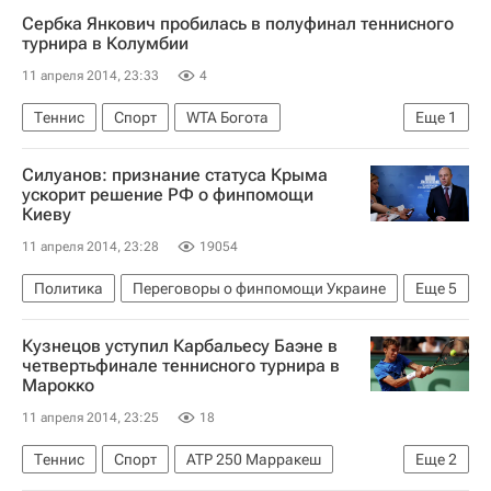
Сербка Янкович пробилась в полуфинал теннисного
турнира в Колумбии
11 апреля 2014, 23:33
4
Теннис
Спорт
WTA Богота
Еще
1
Елена Янкович
Силуанов: признание статуса Крыма
ускорит решение РФ о финпомощи
Киеву
11 апреля 2014, 23:28
19054
Политика
Переговоры о финпомощи Украине
Еще
5
Украина
Весь мир
Европа
Кузнецов уступил Карбальесу Баэне в
Антон Силуанов
Россия
четвертьфинале теннисного турнира в
Марокко
11 апреля 2014, 23:25
18
Теннис
Спорт
ATP 250 Марракеш
Еще
2