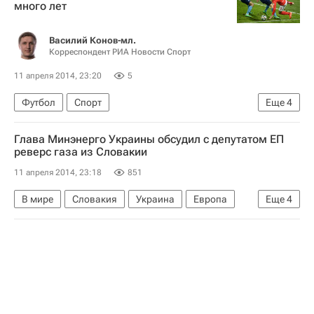
много лет
Василий Конов-мл.
Корреспондент РИА Новости Спорт
11 апреля 2014, 23:20
5
Футбол
Спорт
Еще
4
РПЛ 2026-2027 (Чемпионат России по футболу)
Глава Минэнерго Украины обсудил с депутатом ЕП
Спартак Москва
Крылья Советов
реверс газа из Словакии
Арас Озбилиз
11 апреля 2014, 23:18
851
В мире
Словакия
Украина
Европа
Еще
4
Весь мир
Юрий Продан
Мирослав Лайчак
Европарламент