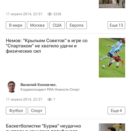
11 апреля 2014, 22:57
3236
В мире
Москва
США
Европа
Еще
13
Америка
Весь мир
Северная Америка
Немов: "Крыльям Советов" в игре со
Дмитрий Киселев
Дженнифер Псаки
Shell
"Спартаком" не хватило удачи и
физических сил
Правительство РФ
Голос России (радиостанция)
Государственный департамент США
Правительство США
Василий Конов-мл.
Голос Америки (радиостанция)
Корреспондент РИА Новости Спорт
Россия сегодня
Россия
11 апреля 2014, 22:57
7
Футбол
Спорт
Еще
4
РПЛ 2026-2027 (Чемпионат России по футболу)
Баскетболистки "Буржа" неудачно
Спартак Москва
Крылья Советов