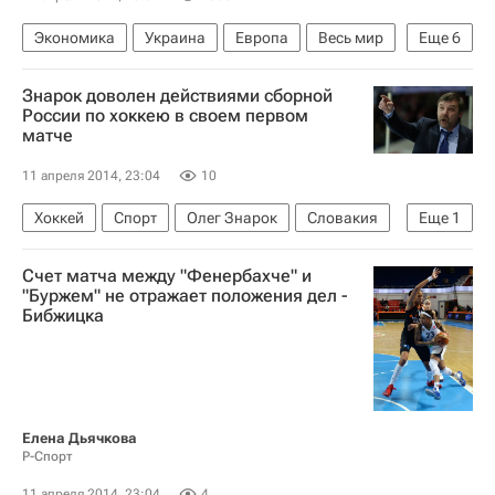
Экономика
Украина
Европа
Весь мир
Еще
6
Антон Силуанов
Газпром
Знарок доволен действиями сборной
Нафтогаз Украины
России по хоккею в своем первом
матче
Министерство финансов Украины
Проблемы с оплатой российского газа Украиной
11 апреля 2014, 23:04
10
Россия
Хоккей
Спорт
Олег Знарок
Словакия
Еще
1
Сборная России по хоккею с шайбой
Счет матча между "Фенербахче" и
"Буржем" не отражает положения дел -
Бибжицка
Елена Дьячкова
Р-Спорт
11 апреля 2014, 23:04
4