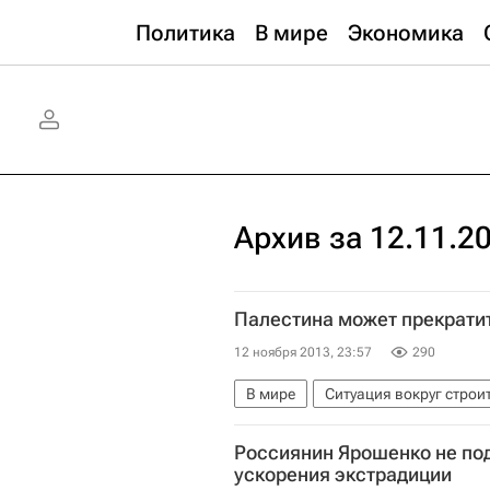
Политика
В мире
Экономика
Архив за 12.11.2
Палестина может прекрати
12 ноября 2013, 23:57
290
В мире
Ситуация вокруг стро
Израиль
Восточный Иерусали
Россиянин Ярошенко не по
Генеральная Ассамблея ООН
ускорения экстрадиции