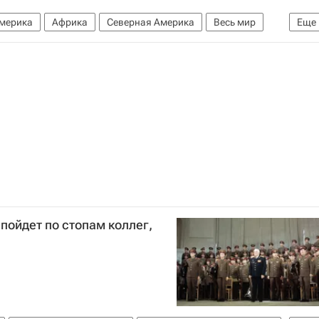
мерика
Африка
Северная Америка
Весь мир
Еще
ША
пойдет по стопам коллег,