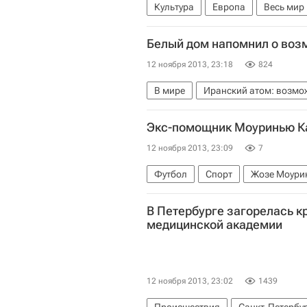
Культура
Европа
Весь мир
Министерство внутренних дел РФ
Белый дом напомнил о воз
Ансамбль песни и пляски Россий
12 ноября 2013, 23:18
824
В мире
Иранский атом: возмо
Германия
Израиль
Иран
Экс-помощник Моуринью Ка
Америка
Азия
Северная А
12 ноября 2013, 23:09
7
Биньямин Нетаньяху
Правите
Футбол
Спорт
Жозе Моури
В Петербурге загорелась к
медицинской академии
12 ноября 2013, 23:02
1439