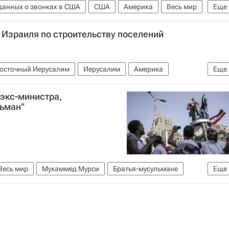
данных о звонках в США
США
Америка
Весь мир
Еще
оуден
Джей Карни
Барак Обама
Израиля по строительству поселений
правление (ЦРУ)
сности США
Правительство США
осточный Иерусалим
Иерусалим
Америка
Еще
 Америка
Весь мир
экс-министра,
ША
льман"
Весь мир
Мухаммед Мурси
Братья-мусульмане
Еще
Presse