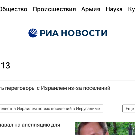
Общество
Происшествия
Армия
Наука
Ку
013
ть переговоры с Израилем из-за поселений
ительства Израилем новых поселений в Иерусалиме
Еще
м
Палестина
Иерусалим
Азия
Весь мир
давал на апелляцию для