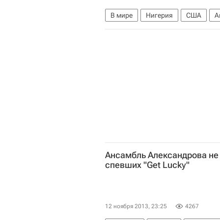
В мире
Нигерия
США
А
Государственный департамент С
Ансамбль Александрова не 
спевших "Get Lucky"
12 ноября 2013, 23:25
4267