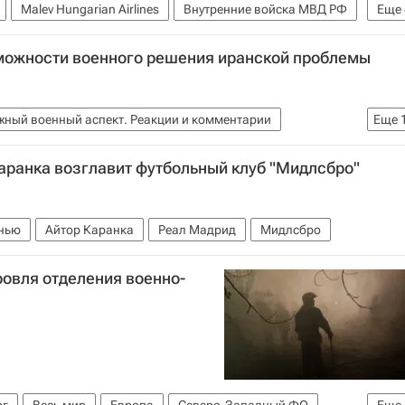
Malev Hungarian Airlines
Внутренние войска МВД РФ
Еще
 (МВД России)
YouTube
можности военного решения иранской проблемы
ской армии
Россия
жный военный аспект. Реакции и комментарии
Еще
Великобритания
Китай
Франция
США
ранка возглавит футбольный клуб "Мидлсбро"
мерика
Весь мир
Европа
Джей Карни
льство США
Россия
нью
Айтор Каранка
Реал Мадрид
Мидлсбро
ровля отделения военно-