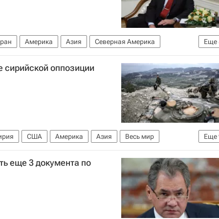
ран
Америка
Азия
Северная Америка
Еще
Биньямин Нетаньяху
Правительство Израиля
 сирийской оппозиции
внутренних дел Израиля
Ликуд
Кнессет Израиля
ирия
США
Америка
Азия
Весь мир
Еще
Женева (кантон)
Турция
Башар Асад
ть еще 3 документа по
ША
Правительство США
 по Сирии
Россия