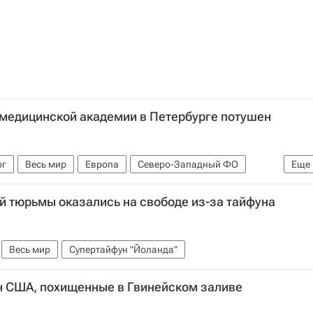
-медицинской академии в Петербурге потушен
рг
Весь мир
Европа
Северо-Западный ФО
Еще
 тюрьмы оказались на свободе из-за тайфуна
Весь мир
Супертайфун "Йоланда"
 США, похищенные в Гвинейском заливе