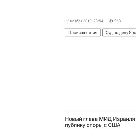
12 ноября 2013, 23:54
963
Происшествия
Суд по делу Яр
Африка
Весь мир
Северна
Министерство юстиции РФ (Минюс
Новый глава МИД Израиля 
публику споры с США