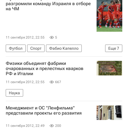
разгромили команду Израиля в отборе
на ЧМ
11 сентября 2012, 22:55
5
Футбол
Спорт
Фабио Капелло
Еще
7
Сборная России обыграла Израиль в рамках отбора к ЧМ-2014 по футболу
Физики объединят фабрики
Чемпионат мира 2018 (отборочный турнир, Европа)
очарованных и прелестных кварков
РФ и Италии
Израиль
Александр Кержаков
11 сентября 2012, 22:55
667
Александр Кокорин
Виктор Файзулин
Сборная России по футболу
Наука
Менеджмент и ОС "Ленфильма"
представили проекты его развития
11 сентября 2012, 22:49
200