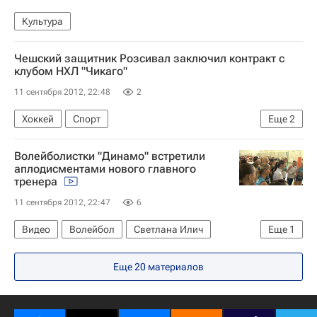
Культура
Чешский защитник Розсивал заключил контракт с
клубом НХЛ "Чикаго"
11 сентября 2012, 22:48
2
Хоккей
Спорт
Еще
2
Национальная хоккейная лига (НХЛ)
Волейболистки "Динамо" встретили
Чикаго Блэкхокс
аплодисментами нового главного
тренера
11 сентября 2012, 22:47
6
Видео
Волейбол
Светлана Илич
Еще
1
Динамо (Москва, ж)
Еще 20 материалов