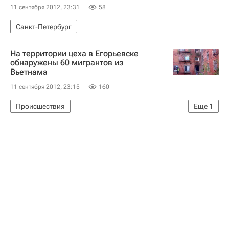
11 сентября 2012, 23:31
58
Израиль
Александр Самедов
Сборная России по футболу
Санкт-Петербург
На территории цеха в Егорьевске
обнаружены 60 мигрантов из
Вьетнама
11 сентября 2012, 23:15
160
Происшествия
Еще
1
Расследование пожара на швейном предприятии в Егорьевске