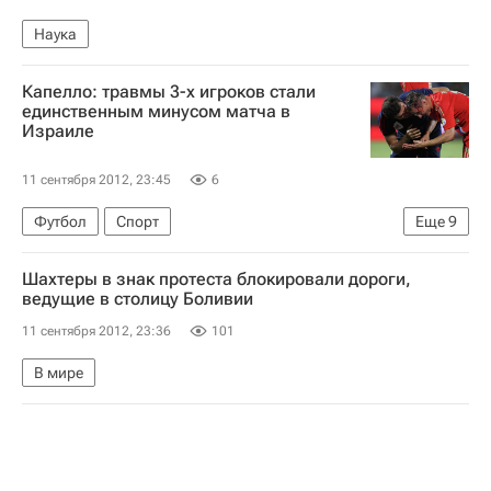
Наука
Капелло: травмы 3-х игроков стали
единственным минусом матча в
Израиле
11 сентября 2012, 23:45
6
Футбол
Спорт
Еще
9
Мультимедийный спортивный пакет
Шахтеры в знак протеста блокировали дороги,
Фабио Капелло
ведущие в столицу Боливии
Сборная России обыграла Израиль в рамках отбора к ЧМ-2014 по футболу
11 сентября 2012, 23:36
101
Чемпионат мира 2018 (отборочный турнир, Европа)
В мире
Израиль
Александр Кокорин
Владимир Быстров
Александр Анюков
Сборная России по футболу