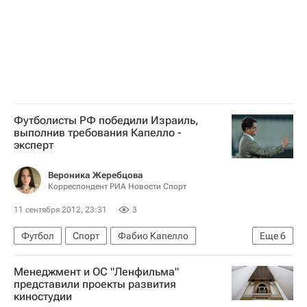
Футболисты РФ победили Израиль,
выполнив требования Капелло -
эксперт
Вероника Жеребцова
Корреспондент РИА Новости Спорт
11 сентября 2012, 23:31
3
Футбол
Спорт
Фабио Капелло
Еще
6
Омари Тетрадзе
Менеджмент и ОС "Ленфильма"
Сборная России обыграла Израиль в рамках отбора к ЧМ-2014 по футболу
представили проекты развития
киностудии
Чемпионат мира 2018 (отборочный турнир, Европа)