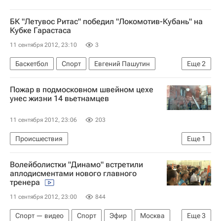
БК "Летувос Ритас" победил "Локомотив-Кубань" на
Кубке Гарастаса
11 сентября 2012, 23:10
3
Баскетбол
Спорт
Евгений Пашутин
Еще
2
Летувос Ритас
ПБК Локомотив-Кубань
Пожар в подмосковном швейном цехе
унес жизни 14 вьетнамцев
11 сентября 2012, 23:06
203
Происшествия
Еще
1
Расследование пожара на швейном предприятии в Егорьевске
Волейболистки "Динамо" встретили
аплодисментами нового главного
тренера
11 сентября 2012, 23:00
844
Спорт — видео
Спорт
Эфир
Москва
Еще
3