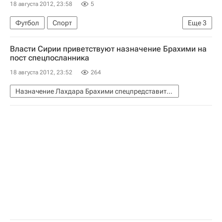
18 августа 2012, 23:58
5
Футбол
Спорт
Еще
3
РПЛ 2026-2027 (Чемпионат России по футболу)
Власти Сирии приветствуют назначение Брахими на
Рубин
Роман Шаронов
пост спецпосланника
18 августа 2012, 23:52
264
Назначение Лахдара Брахими спецпредставителем ООН и ЛАГ в Сирии