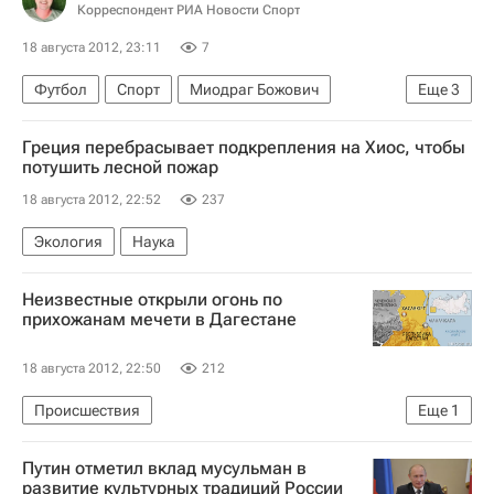
Корреспондент РИА Новости Спорт
18 августа 2012, 23:11
7
Футбол
Спорт
Миодраг Божович
Еще
3
РПЛ 2026-2027 (Чемпионат России по футболу)
Греция перебрасывает подкрепления на Хиос, чтобы
Ростов
Краснодар
потушить лесной пожар
18 августа 2012, 22:52
237
Экология
Наука
Неизвестные открыли огонь по
прихожанам мечети в Дагестане
18 августа 2012, 22:50
212
Происшествия
Еще
1
Нападение на мечеть в Дагестане
Путин отметил вклад мусульман в
развитие культурных традиций России