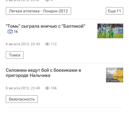
Легкая атлетика - Лондон-2012
Еще
11
Легкая атлетика
"Томь" сыграла вничью с "Балтикой"
Мультимедийный спортивный пакет
16
Олимпийские игры
Спорт
6 августа 2012, 23:43
112
Новости - Лондон-2012
Томск
Сборная России - Лондон-2012
Лондон-2012
Лондон-2012: лёгкая атлетика, 400 метров с барьерами (женщины)
Силовики ведут бой с боевиками в
Летние Олимпийские игры 2012
пригороде Нальчика
Россия на Олимпиаде 2012
Наталья Антюх
6 августа 2012, 23:40
106
Безопасность