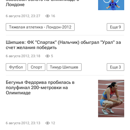
Лондоне
6 августа 2012, 23:27
16
Тяжелая атлетика - Лондон-2012
Еще
9
Олимпийские игры
Спорт
Шипшев: ФК "Спартак" (Нальчик) обыграл "Урал" за
Тяжелая атлетика
Лондон-2012
счет желания победить
Новости - Лондон-2012
6 августа 2012, 23:18
5
Лондон-2012: тяжёлая атлетика, до 105 кг (мужчины)
Футбол
Спорт
Тимур Шипшев
Еще
3
Летние Олимпийские игры 2012
Первая лига
Спартак-Нальчик
Урал
Украина на Олимпиаде 2012
Бегунья Федорива пробилась в
полуфинал 200-метровки на
Алексей Торохтий
Олимпиаде
6 августа 2012, 23:13
12