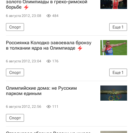
золото Олимпиады в греко-римской
борьбе
Новости - Лондон-2012
6 августа 2012, 23:08
484
Лондон-2012: лёгкая атлетика, 1500 метров (мужчины)
Летние Олимпийские игры 2012
Спорт
Еще
1
Олимпиада-2012. Соревнования и результаты
Россиянка Колодко завоевала бронзу
в толкании ядра на Олимпиаде
6 августа 2012, 23:04
176
Спорт
Еще
1
Олимпиада-2012. Соревнования и результаты
Олимпийские дома: не Русским
парком единым
6 августа 2012, 22:56
111
Спорт