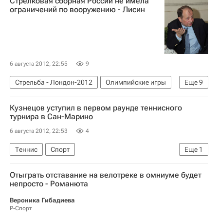
Стрелковая сборная России не имела
ограничений по вооружению - Лисин
6 августа 2012, 22:55
9
Стрельба - Лондон-2012
Олимпийские игры
Еще
9
Спорт
Стрелковый спорт
Лондон-2012
Кузнецов уступил в первом раунде теннисного
Новости - Лондон-2012
турнира в Сан-Марино
Сборная России - Лондон-2012
6 августа 2012, 22:53
4
Владимир Лисин
Теннис
Спорт
Еще
1
Летние Олимпийские игры 2012
Андрей Кузнецов (теннисист)
Сборная России по стрелковому спорту
Отыграть отставание на велотреке в омниуме будет
непросто - Романюта
Россия на Олимпиаде 2012
Вероника Гибадиева
Р-Спорт