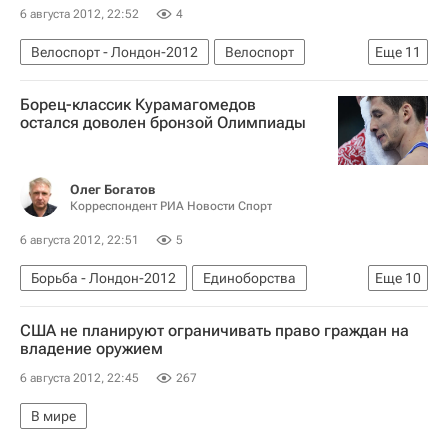
6 августа 2012, 22:52
4
Велоспорт - Лондон-2012
Велоспорт
Еще
11
Мультимедийный спортивный пакет
Борец-классик Курамагомедов
Олимпийские игры
Спорт
остался доволен бронзой Олимпиады
Новости - Лондон-2012
Сборная России - Лондон-2012
Лондон-2012
Олег Богатов
Лондон-2012: велотрек, омниум (женщины)
Корреспондент РИА Новости Спорт
Летние Олимпийские игры 2012
6 августа 2012, 22:51
5
Сборная России по велоспорту
Борьба - Лондон-2012
Единоборства
Еще
10
Россия на Олимпиаде 2012
Спорт
Олимпийские игры
Лондон-2012
США не планируют ограничивать право граждан на
Евгения Аугустинас
Новости - Лондон-2012
владение оружием
Сборная России - Лондон-2012
6 августа 2012, 22:45
267
Лондон-2012: греко-римская борьба, до 60 кг (мужчины)
В мире
Летние Олимпийские игры 2012