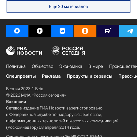
Сборная России по борьбе
Еще 20 материалов
Россия на Олимпиаде 2012
Заур Курамагомедов
Политика
Общество
Экономика
В мире
Происшеств
Спецпроекты
Реклама
Продукты и сервисы
Пресс-ц
Версия 2023.1 Beta
© 2026 МИА «Россия сегодня»
Вакансии
Сетевое издание РИА Новости зарегистрировано
в Федеральной службе по надзору в сфере связи,
информационных технологий и массовых коммуникаций
(Роскомнадзор) 08 апреля 2014 года.
Свидетельство о регистрации Эл № ФС77-57640