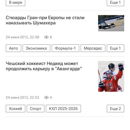
В мире
Еще
1
Турецкий истребитель сбит Сирией. Реакция, комментарии
Стюарды Гран-при Европы не стали
наказывать Шумахера
24 июня 2012, 22:58
8
Авто
Экономика
Формула-1
Мерседес
Еще
1
Михаэль Шумахер
Чешский хоккеист Недвед может
продолжить карьеру в "Авангарде"
24 июня 2012, 22:53
4
Хоккей
Спорт
КХЛ 2025-2026
Еще
2
Авангард
Петр Недвед