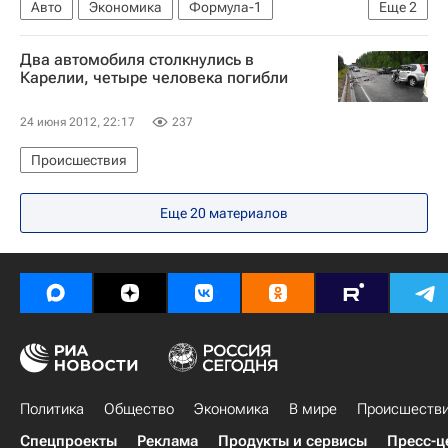
Авто
Экономика
Формула-1
Еще
2
Ред Булл Рейсинг
Себастьян Феттель
Два автомобиля столкнулись в
Карелии, четыре человека погибли
24 июня 2012, 22:17
237
Происшествия
Еще 20 материалов
Политика
Общество
Экономика
В мире
Происшеств
Спецпроекты
Реклама
Продукты и сервисы
Пресс-ц