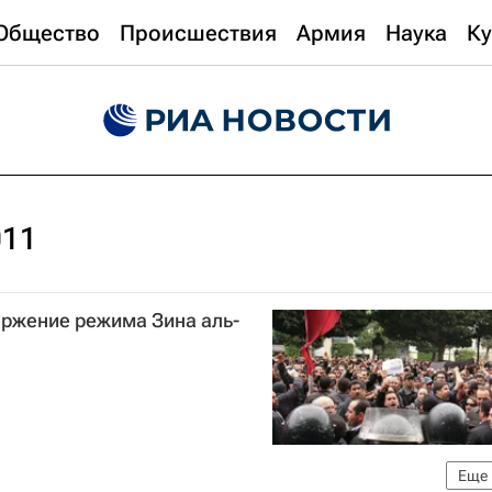
Общество
Происшествия
Армия
Наука
Ку
011
ержение режима Зина аль-
Еще