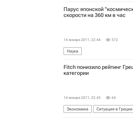
Парус японской "космическ
скорости на 360 км в час
14 января 2011, 22:44
572
Наука
Fitch понизило рейтинг Гре
категории
14 января 2011, 22:43
64
Экономика
Ситуация в Греци