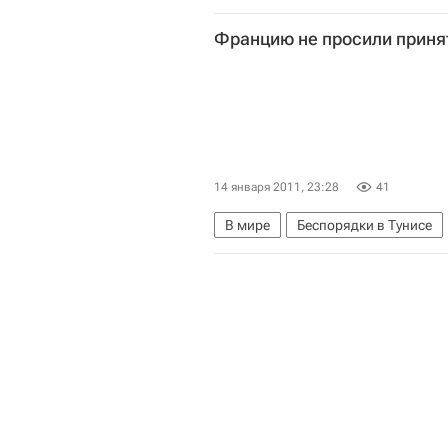
Политическая ситуация в Тунисе 
Францию не просили приня
14 января 2011, 23:28
41
В мире
Беспорядки в Тунисе