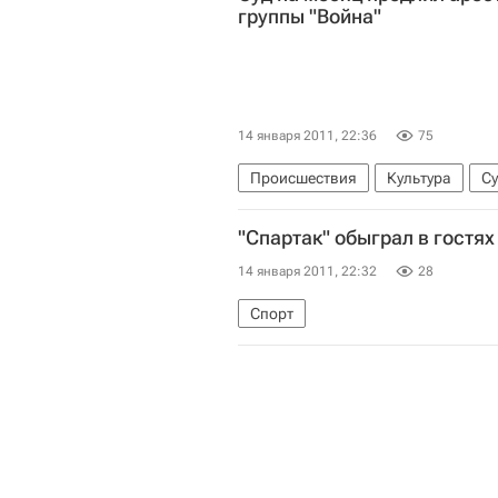
группы "Война"
14 января 2011, 22:36
75
Происшествия
Культура
Су
"Спартак" обыграл в гостя
14 января 2011, 22:32
28
Спорт