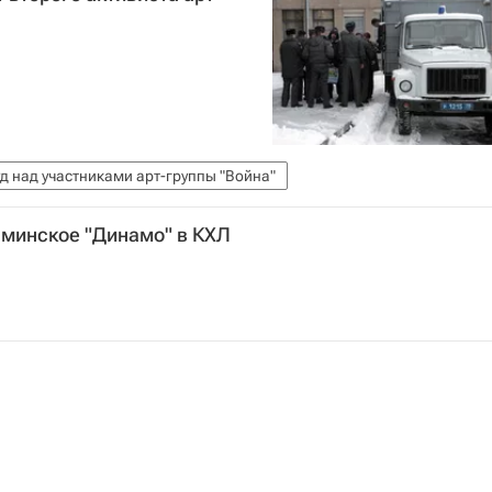
д над участниками арт-группы "Война"
х минское "Динамо" в КХЛ