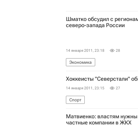
Шматко обсудил с региона
северо-запада России
14 января 2011, 23:18
28
Экономика
Хоккеисты "Северстали" о
14 января 2011, 23:15
27
Спорт
Матвиенко: властям нужны
частные компании в ЖКХ