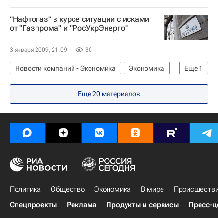
"Нафтогаз" в курсе ситуации с исками
от "Газпрома" и "РосУкрЭнерго"
3 января 2009, 21:09
30
Новости компаний - Экономика
Экономика
Еще
1
Ситуация вокруг поставок российского газа в европейские страны
Еще 20 материалов
Политика
Общество
Экономика
В мире
Происшеств
Спецпроекты
Реклама
Продукты и сервисы
Пресс-ц