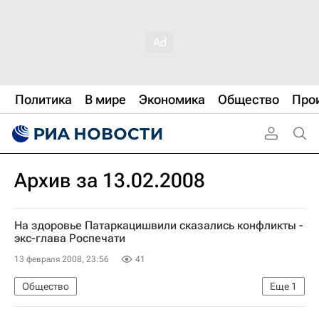
Политика
В мире
Экономика
Общество
Про
Архив за 13.02.2008
На здоровье Патаркацишвили сказались конфликты -
экс-глава Роспечати
13 февраля 2008, 23:56
41
Общество
Еще
1
Скончался Бадри Патаркацишвили