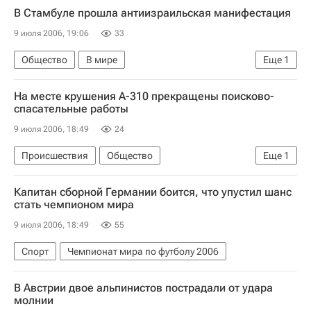
В Стамбуле прошла антиизраильская манифестация
9 июля 2006, 19:06
33
Общество
В мире
Еще
1
Операция израильской армии в секторе Газа
На месте крушения А-310 прекращены поисково-
спасательные работы
9 июля 2006, 18:49
24
Происшествия
Общество
Еще
1
Авиакатастрофа в Иркутске. Причины, версии, комментарии
Капитан сборной Германии боится, что упустил шанс
стать чемпионом мира
9 июля 2006, 18:49
55
Спорт
Чемпионат мира по футболу 2006
В Австрии двое альпинистов пострадали от удара
молнии