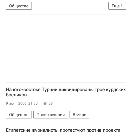
Общество
Еще
1
Катастрофа аэробуса А-310 в Иркутске. Данные о пострадавших
На юго-востоке Турции ликвидированы трое курдских
боевиков
9 июля 2006, 21:30
38
Общество
Происшествия
В мире
Египетские журналисты протестуют против проекта