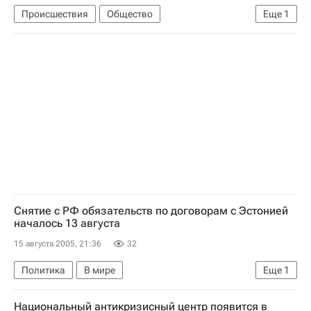
Происшествия
Общество
Еще
1
Авиакатастрофа в Греции 14 августа 2005 года
Снятие с РФ обязательств по договорам с Эстонией
началось 13 августа
15 августа 2005, 21:36
32
Политика
В мире
Еще
1
Ратификация договора о границе Эстонии и России
Национальный антикризисный центр появится в