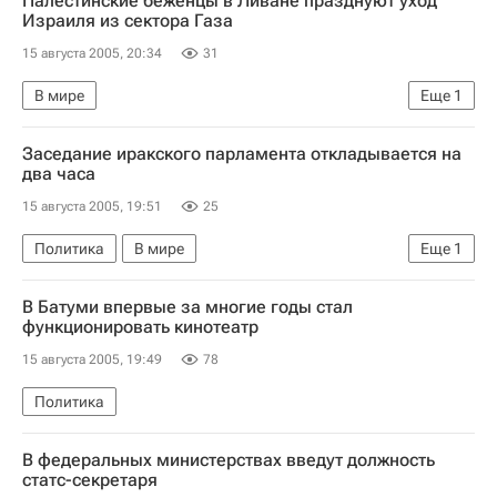
Палестинские беженцы в Ливане празднуют уход
Израиля из сектора Газа
15 августа 2005, 20:34
31
В мире
Еще
1
Вывод израильских поселений из сектора Газа
Заседание иракского парламента откладывается на
два часа
15 августа 2005, 19:51
25
Политика
В мире
Еще
1
Подготовка проекта конституции Ирака
В Батуми впервые за многие годы стал
функционировать кинотеатр
15 августа 2005, 19:49
78
Политика
В федеральных министерствах введут должность
статс-секретаря