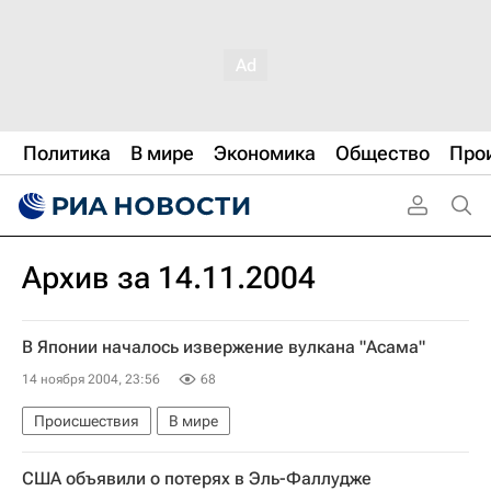
Политика
В мире
Экономика
Общество
Про
Архив за 14.11.2004
В Японии началось извержение вулкана "Асама"
14 ноября 2004, 23:56
68
Происшествия
В мире
США объявили о потерях в Эль-Фаллудже