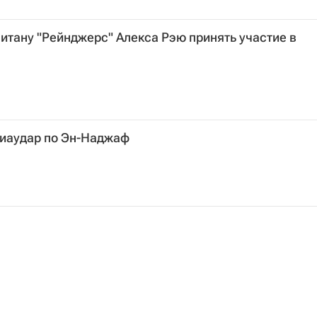
итану "Рейнджерс" Алекса Рэю принять участие в
иаудар по Эн-Наджаф