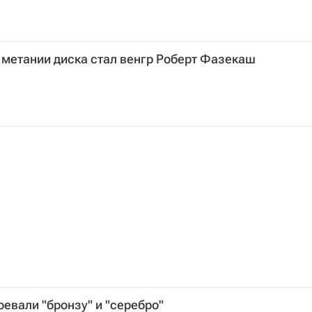
метании диска стал венгр Роберт Фазекаш
евали "бронзу" и "серебро"