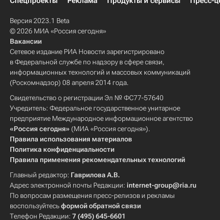
Спецпроекты
Реклама
Продукты и сервисы
Пресс-ц
Версия 2023.1 Beta
© 2026 МИА «Россия сегодня»
Вакансии
Сетевое издание РИА Новости зарегистрировано
в Федеральной службе по надзору в сфере связи,
информационных технологий и массовых коммуникаций
(Роскомнадзор) 08 апреля 2014 года.
Свидетельство о регистрации Эл № ФС77-57640
Учредитель: Федеральное государственное унитарное
предприятие Международное информационное агентство
«Россия сегодня»
(МИА «Россия сегодня»).
Правила использования материалов
Политика конфиденциальности
Правила применения рекомендательных технологий
Главный редактор:
Гаврилова А.В.
Адрес электронной почты Редакции:
internet-group@ria.ru
По вопросам размещения пресс-релизов и рекламы
воспользуйтесь
формой обратной связи
Телефон Редакции:
7 (495) 645-6601