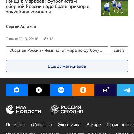
Гонщик Мардеев: футболистам
сборной России надо брать пример с
хоккейной команды
Сергей Астахов
7 июня 2018, 22:46
15
Сборная России - Чемпионат мира по футболу 2018
Еще
9
Футбол
Спорт
Авто
Экономика
Еще 20 материалов
Чемпионат мира по футболу 2018
Шёлковый путь
КАМАЗ-мастер
Айрат Мардеев
Сборная России по футболу
Политика
Общество
Экономика
В мире
Происшеств