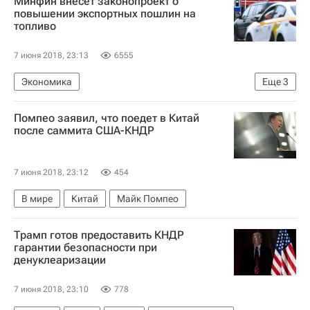
Минфин внесет законопроект о
повышении экспортных пошлин на
топливо‍
7 июня 2018, 23:13
6555
Экономика
Еще
3
Министерство финансов РФ (Минфин России)
Помпео заявил, что поедет в Китай
Правительство РФ
Россия
после саммита США-КНДР
7 июня 2018, 23:12
454
В мире
Китай
Майк Помпео
Трамп готов предоставить КНДР
гарантии безопасности при
денуклеаризации
7 июня 2018, 23:10
778