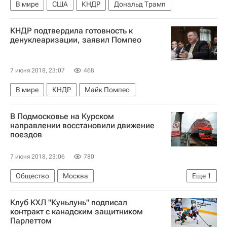
В мире
США
КНДР
Дональд Трамп
КНДР подтвердила готовность к
денуклеаризации, заявил Помпео
7 июня 2018, 23:07
468
В мире
КНДР
Майк Помпео
В Подмосковье на Курском
направлении восстановили движение
поездов
7 июня 2018, 23:06
780
Общество
Москва
Еще
1
Московская железная дорога
Клуб КХЛ "Куньлунь" подписал
контракт с канадским защитником
Парлеттом