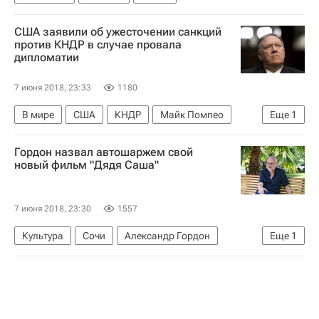
США заявили об ужесточении санкций
против КНДР в случае провала
дипломатии
7 июня 2018, 23:33
1180
В мире
США
КНДР
Майк Помпео
Еще
1
Саммит США и КНДР
Гордон назвал автошаржем свой
новый фильм "Дядя Саша"
7 июня 2018, 23:30
1557
Культура
Сочи
Александр Гордон
Еще
1
Кинотавр