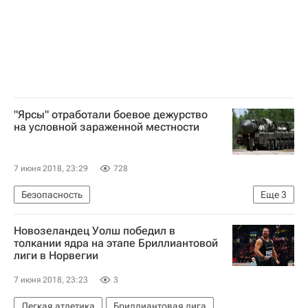
"Ярсы" отработали боевое дежурство
на условной зараженной местности
7 июня 2018, 23:29
728
Безопасность
Еще
3
Министерство обороны РФ (Минобороны РФ)
Новозеландец Уолш победил в
PC-24 «Ярс» (ракета)
Россия
толкании ядра на этапе Бриллиантовой
лиги в Норвегии
7 июня 2018, 23:23
3
Легкая атлетика
Бриллиантовая лига