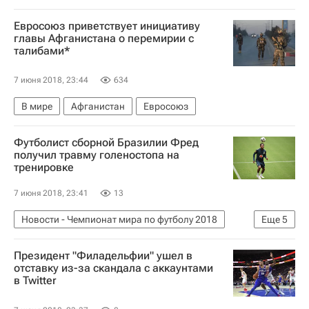
Евросоюз приветствует инициативу
главы Афганистана о перемирии с
талибами*
7 июня 2018, 23:44
634
В мире
Афганистан
Евросоюз
Футболист сборной Бразилии Фред
получил травму голеностопа на
тренировке
7 июня 2018, 23:41
13
Новости - Чемпионат мира по футболу 2018
Еще
5
Футбол
Спорт
Президент "Филадельфии" ушел в
Чемпионат мира по футболу 2018
Бразилия
отставку из-за скандала с аккаунтами
в Twitter
Фред (1993)