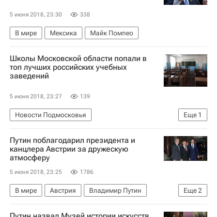
5 июня 2018, 23:30
338
В мире
Мексика
Майк Помпео
Школы Московской области попали в
топ лучших российских учебных
заведений
5 июня 2018, 23:27
139
Новости Подмосковья
Еще
1
Московская область (Подмосковье)
Путин поблагодарил президента и
канцлера Австрии за дружескую
атмосферу
5 июня 2018, 23:25
1786
В мире
Австрия
Владимир Путин
Еще
2
Александр Ван дер Беллен
Себастьян Курц
Путин назвал Музей истории искусств