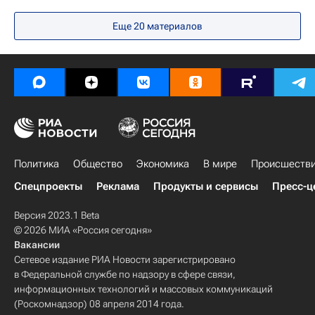
Футбол
Спорт
Еще 20 материалов
Международная федерация футбола (ФИФА)
Чемпионат мира по футболу 2018
Политика
Общество
Экономика
В мире
Происшеств
Спецпроекты
Реклама
Продукты и сервисы
Пресс-ц
Версия 2023.1 Beta
© 2026 МИА «Россия сегодня»
Вакансии
Сетевое издание РИА Новости зарегистрировано
в Федеральной службе по надзору в сфере связи,
информационных технологий и массовых коммуникаций
(Роскомнадзор) 08 апреля 2014 года.