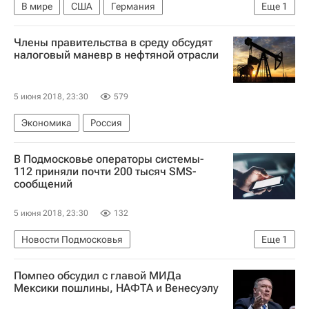
В мире
США
Германия
Еще
1
Государственный департамент США
Члены правительства в среду обсудят
налоговый маневр в нефтяной отрасли
5 июня 2018, 23:30
579
Экономика
Россия
В Подмосковье операторы системы‐
112 приняли почти 200 тысяч SMS‐
сообщений
5 июня 2018, 23:30
132
Новости Подмосковья
Еще
1
Московская область (Подмосковье)
Помпео обсудил с главой МИДа
Мексики пошлины, НАФТА и Венесуэлу