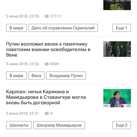
5 июня 2018, 23:55
27117
В мире
Дело об отравлении Скрипалей
Еще
1
Великобритания
Путин возложил венок к памятнику
советским воинам-освободителям в
Вене
5 июня 2018, 23:52
6939
В мире
Вена
Владимир Путин
Карлсен: ничья Карякина и
Мамедьярова в Ставангере могла
вновь быть договорной
5 июня 2018, 23:51
9
Шахматы
Шахрияр Мамедьяров
Еще
2
Магнус Карлсен
Сергей Карякин