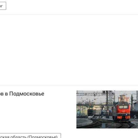
рг
ов в Подмосковье
ская область (Подмосковье)