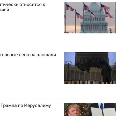
птически относятся к
сией
ительные леса на площади
е Трампа по Иерусалиму