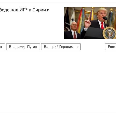
беде над ИГ* в Сирии и
к
Владимир Путин
Валерий Герасимов
Еще