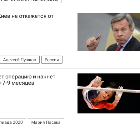
иев не откажется от
а
Алексей Пушков
Россия
т операцию и начнет
з 7-9 месяцев
пиада 2020
Мария Пасека