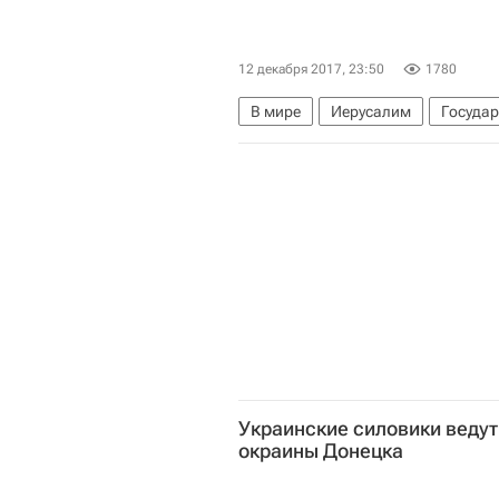
12 декабря 2017, 23:50
1780
В мире
Иерусалим
Госуда
Признание США Иерусалима стол
Украинские силовики ведут
окраины Донецка