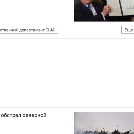
рственный департамент США
Еще
ицей Израиля
 обстрел северной