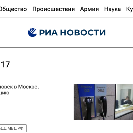
Общество
Происшествия
Армия
Наука
Ку
017
ловек в Москве,
ицию
БДД МВД РФ