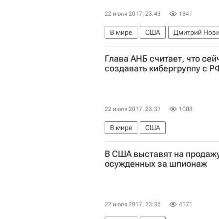
22 июля 2017, 23:43
1841
В мире
США
Дмитрий Нов
Глава АНБ считает, что се
создавать кибергруппу с Р
22 июля 2017, 23:37
1008
В мире
США
В США выставят на продажу
осужденных за шпионаж
22 июля 2017, 23:35
4171