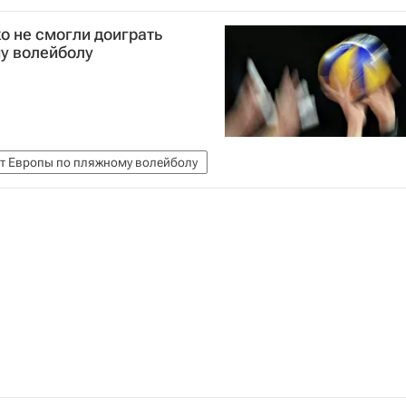
о не смогли доиграть
му волейболу
т Европы по пляжному волейболу