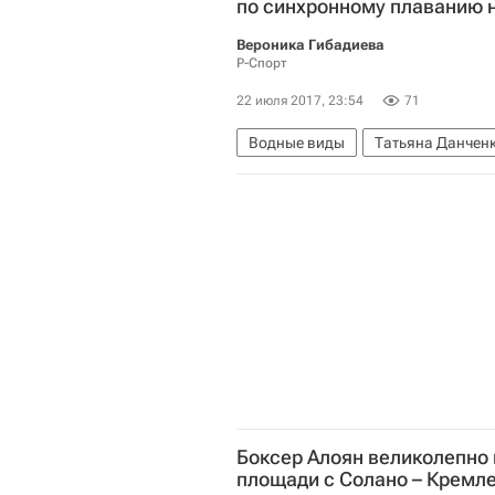
по синхронному плаванию 
Вероника Гибадиева
Р-Спорт
22 июля 2017, 23:54
71
Водные виды
Татьяна Данчен
Чемпионат мира-2017 по водным 
Чемпионат мира по водным вида
Светлана Колесниченко
Свет
Боксер Алоян великолепно 
площади с Солано – Кремл