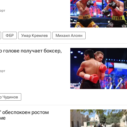
орт
ФБР
Умар Кремлев
Михаил Алоян
о голове получает боксер,
орт
р Чудинов
" обеспокоен ростом
име