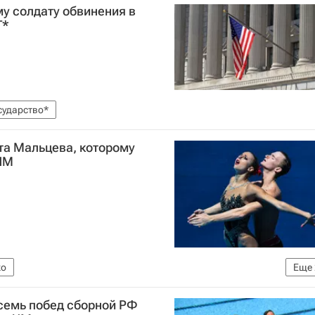
у солдату обвинения в
Г*
сударство*
та Мальцева, которому
 ЧМ
ко
Еще
видам спорта в Будапеште, 14-30 июля
 семь побед сборной РФ
м спорта