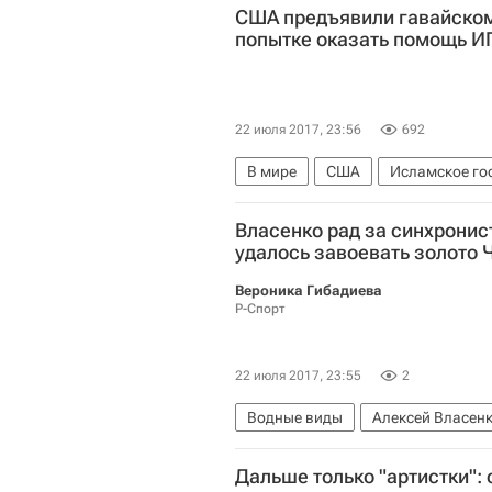
США предъявили гавайском
попытке оказать помощь И
22 июля 2017, 23:56
692
В мире
США
Исламское го
Власенко рад за синхронис
удалось завоевать золото
Вероника Гибадиева
Р-Спорт
22 июля 2017, 23:55
2
Водные виды
Алексей Власен
Чемпионат мира-2017 по водным 
Дальше только "артистки":
Чемпионат мира по водным вида