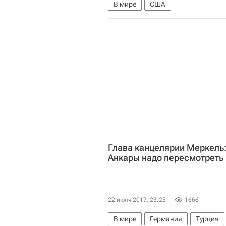
В мире
США
Глава канцелярии Меркель:
Анкары надо пересмотреть
22 июля 2017, 23:25
1666
В мире
Германия
Турция