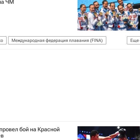
на ЧМ
ко
Международная федерация плавания (FINA)
Еще
видам спорта в Будапеште, 14-30 июля
м спорта
Влада Чигирёва
Александра Пацкевич
лана Ромашина
провел бой на Красной
ев