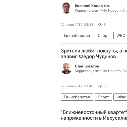
Василий Конов-мл.
Корреспондент РИА Новости Сп
22 июля 2017, 23:53
5
Единоборства
Спорт
WBC
Зрители любят нокауты, а п
заявил Федор Чудинов
Олег Богатов
Корреспондент РИА Новости Сп
22 июля 2017, 23:49
11
Единоборства
Спорт
Фёдо
"Ближневосточный квартет
напряженности в Иерусал