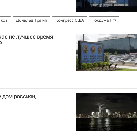
иков
Дональд Трамп
Конгресс США
Госдума РФ
йчас не лучшее время
Ф
 дом россиян,