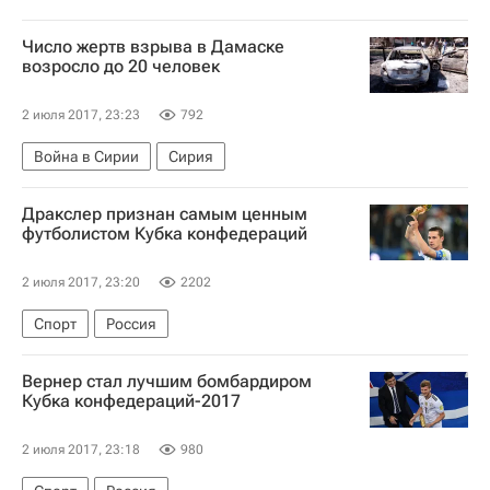
Леон Горецка
Алексис Санчес
Марсело Диас
Чарлес Арангис
Число жертв взрыва в Дамаске
возросло до 20 человек
Эдуардо Варгас
Клаудио Браво
Артуро Видаль
Марк-Андре тер Штеген
2 июля 2017, 23:23
792
Война в Сирии
Сирия
Дракслер признан самым ценным
футболистом Кубка конфедераций
2 июля 2017, 23:20
2202
Спорт
Россия
Вернер стал лучшим бомбардиром
Кубка конфедераций-2017
2 июля 2017, 23:18
980