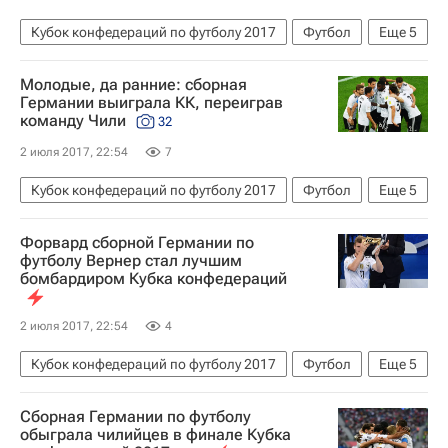
Кубок конфедераций по футболу 2017
Футбол
Еще
5
Спорт
Йоахим Лев
Молодые, да ранние: сборная
Кубок конфедераций 2017
Германия
Германии выиграла КК, переиграв
команду Чили
32
Чили
2 июля 2017, 22:54
7
Кубок конфедераций по футболу 2017
Футбол
Еще
5
Спорт
Фото
Кубок конфедераций 2017
Форвард сборной Германии по
Германия
Чили
футболу Вернер стал лучшим
бомбардиром Кубка конфедераций
2 июля 2017, 22:54
4
Кубок конфедераций по футболу 2017
Футбол
Еще
5
Спорт
Кубок конфедераций 2017
Сборная Германии по футболу
Германия
Чили
Тимо Вернер
обыграла чилийцев в финале Кубка