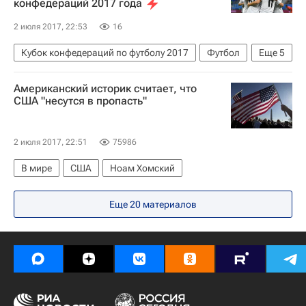
конфедераций 2017 года
2 июля 2017, 22:53
16
Кубок конфедераций по футболу 2017
Футбол
Еще
5
Спорт
Кубок конфедераций 2017
Американский историк считает, что
Германия
Чили
Ларс Штиндль
США "несутся в пропасть"
2 июля 2017, 22:51
75986
В мире
США
Ноам Хомский
Еще 20 материалов