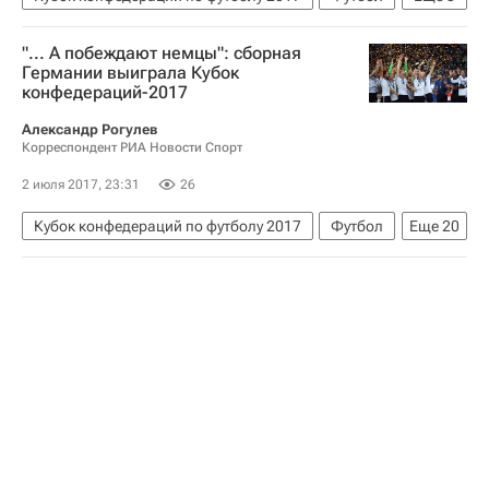
Спорт
Роналдо
Кубок конфедераций 2017
"... А побеждают немцы": сборная
Германия
Чили
Германии выиграла Кубок
конфедераций-2017
Александр Рогулев
Корреспондент РИА Новости Спорт
2 июля 2017, 23:31
26
Кубок конфедераций по футболу 2017
Футбол
Еще
20
Спорт
Международная федерация футбола (ФИФА)
Виталий Мутко
Йоахим Лев
Джанни Инфантино
Роналдо
Хуан Антонио Пицци
Кубок конфедераций 2017
Германия
Чили
Йозуа Киммих
Тимо Вернер