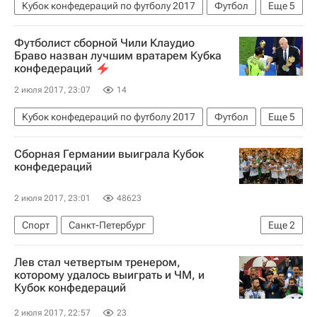
Кубок конфедераций по футболу 2017
Футбол
Еще
5
Спорт
Кубок конфедераций 2017
Футболист сборной Чили Клаудио
Германия
Чили
Марк-Андре тер Штеген
Браво назван лучшим вратарем Кубка
конфедераций
2 июля 2017, 23:07
14
Кубок конфедераций по футболу 2017
Футбол
Еще
5
Спорт
Кубок конфедераций 2017
Сборная Германии выиграла Кубок
Германия
Чили
Клаудио Браво
конфедераций
2 июля 2017, 23:01
48623
Спорт
Санкт-Петербург
Еще
2
Сборная Германии по футболу
Лев стал четвертым тренером,
Кубок конфедераций по футболу-2017
которому удалось выиграть и ЧМ, и
Кубок конфедераций
2 июля 2017, 22:57
23