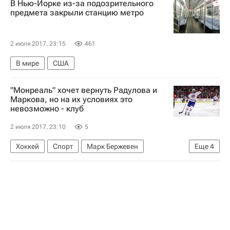
В Нью-Йорке из-за подозрительного
предмета закрыли станцию метро
2 июля 2017, 23:15
461
В мире
США
"Монреаль" хочет вернуть Радулова и
Маркова, но на их условиях это
невозможно - клуб
2 июля 2017, 23:10
5
Хоккей
Спорт
Марк Бержевен
Еще
4
Национальная хоккейная лига (НХЛ)
Монреаль Канадиенс
Андрей Марков
Александр Радулов