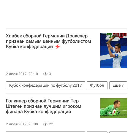
Хавбек сборной Германии Дракслер
признан самым ценным футболистом
Кубка конфедераций
2 июля 2017, 23:10
3
Кубок конфедераций по футболу 2017
Футбол
Еще
7
Спорт
Кубок конфедераций 2017
Голкипер сборной Германии Тер
Германия
Чили
Леон Горецка
Штеген признан лучшим игроком
финала Кубка конфедераций
Алексис Санчес
Юлиан Дракслер
2 июля 2017, 23:08
22