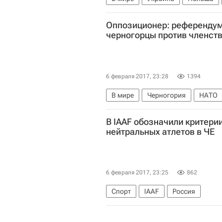
Алексей Пушков
Владимир Вя
Оппозиционер: референдум
черногорцы против членст
6 февраля 2017, 23:28
1394
В мире
Черногория
НАТО
В IAAF обозначили критери
нейтральных атлетов в ЧЕ
6 февраля 2017, 23:25
862
Спорт
IAAF
Россия