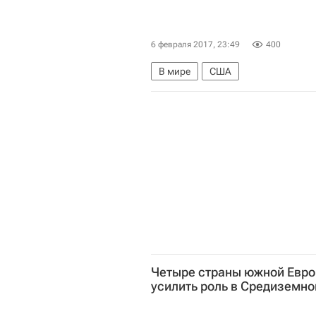
6 февраля 2017, 23:49
400
В мире
США
Четыре страны южной Евр
усилить роль в Средиземн