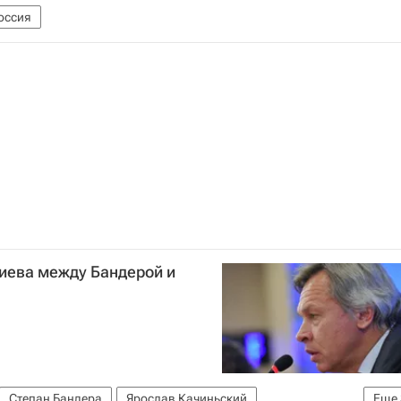
оссия
иева между Бандерой и
Степан Бандера
Ярослав Качиньский
Еще