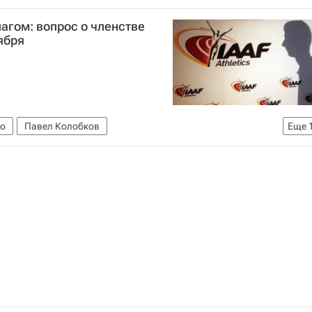
агом: вопрос о членстве
ября
ко
Павел Колобков
Еще
ство (WADA)
 атлетики (ВФЛА)
РУСАДА
Себастьян Коу
IAAF
Казарин
Анна Анцелиович
Руне Андерсен
Сборная России по лёгкой атлетике
Дарья Клишина