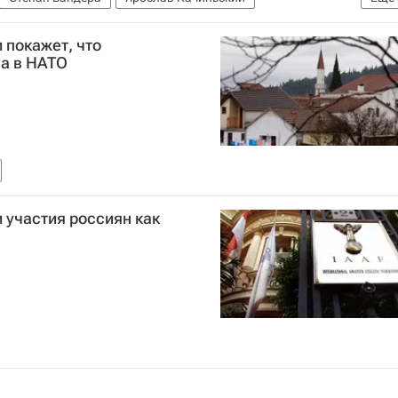
трович
Россия
 покажет, что
ва в НАТО
и участия россиян как