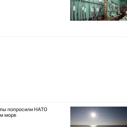
опы попросили НАТО
ом море