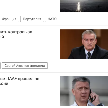
Франция
Португалия
НАТО
ить контроль за
ей
Сергей Аксенов (политик)
овет IAAF прошел не
ссии