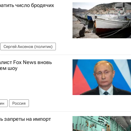
атить число бродячих
Сергей Аксенов (политик)
лист Fox News вновь
шем шоу
ин
Россия
ь запреты на импорт