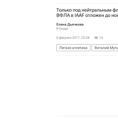
Только под нейтральным фл
ВФЛА в IAAF отложен до но
Елена Дьячкова
Р-Спорт
6 февраля 2017, 23:58
14
Легкая атлетика
Виталий Мут
Всемирное антидопинговое агент
Всероссийская федерация легкой
Дмитрий Шляхтин
Владимир 
Летние Олимпийские игры 2016