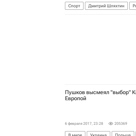
Спорт
Дмитрий Шляхтин
Р
Пушков высмеял "выбор" К
Европой
6 февраля 2017, 23:28
205369
В мире
Украина
Польша