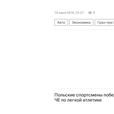
10 июля 2016, 23:37
9
Авто
Экономика
Гран-при
Формула-1
Мерседес
Нико
Польские спортсмены побе
ЧЕ по легкой атлетике