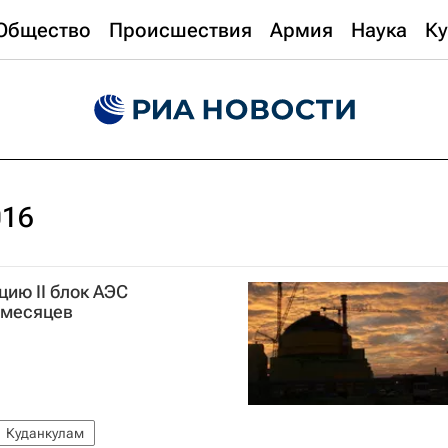
Общество
Происшествия
Армия
Наука
Ку
016
ию II блок АЭС
6 месяцев
Куданкулам