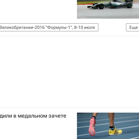
 Великобритании-2016 "Формулы-1", 8-10 июля
Еще
 Росберг
дили в медальном зачете