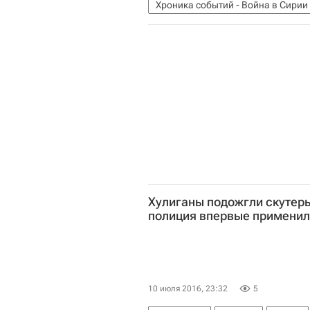
Хроника событий - Война в Сирии
Валерий Радаев
Евгений Долг
Хулиганы подожгли скутеры
полиция впервые применил
10 июля 2016, 23:32
5