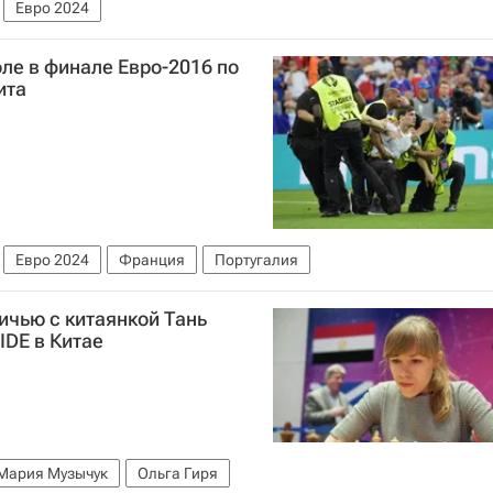
Евро 2024
ле в финале Евро-2016 по
ита
Евро 2024
Франция
Португалия
ичью с китаянкой Тань
IDE в Китае
Мария Музычук
Ольга Гиря