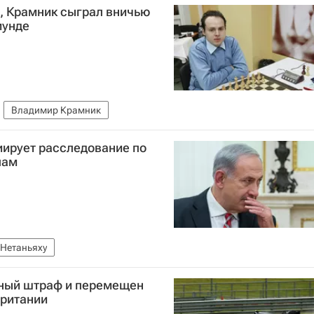
, Крамник сыграл вничью
мунде
Владимир Крамник
иирует расследование по
лам
Нетаньяху
дный штраф и перемещен
британии