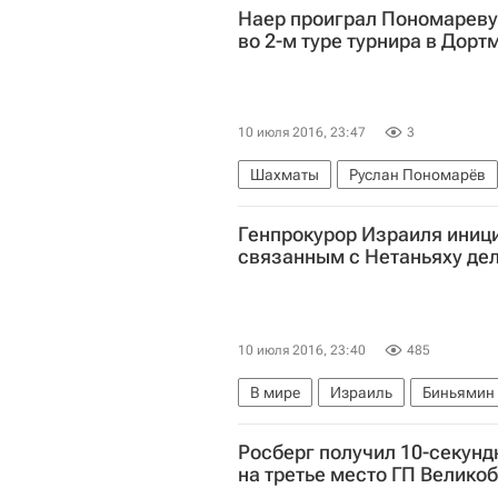
Наер проиграл Пономареву
во 2-м туре турнира в Дорт
10 июля 2016, 23:47
3
Шахматы
Руслан Пономарёв
Генпрокурор Израиля иниц
связанным с Нетаньяху де
10 июля 2016, 23:40
485
В мире
Израиль
Биньямин 
Росберг получил 10-секун
на третье место ГП Велико