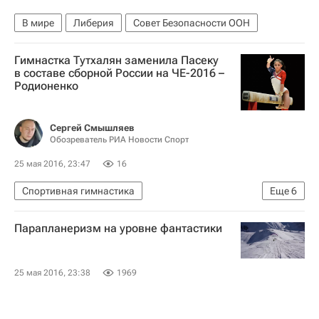
В мире
Либерия
Совет Безопасности ООН
Гимнастка Тутхалян заменила Пасеку
в составе сборной России на ЧЕ-2016 –
Родионенко
Сергей Смышляев
Обозреватель РИА Новости Спорт
25 мая 2016, 23:47
16
Спортивная гимнастика
Еще
6
Валентина Родионенко
Парапланеризм на уровне фантастики
Чемпионат Европы-2016 по спортивной гимнастике в швейцарском Берне, 26 мая - 5 июня
Чемпионат Европы по спортивной гимнастике
25 мая 2016, 23:38
1969
Сборная России по спортивной гимнастике
Седа Тутхалян
Мария Пасека