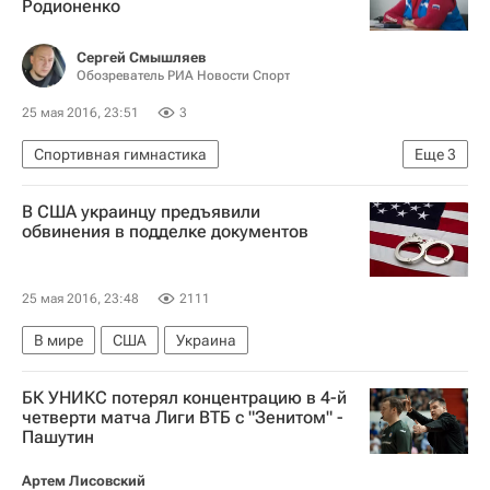
Родионенко
Сергей Смышляев
Обозреватель РИА Новости Спорт
25 мая 2016, 23:51
3
Спортивная гимнастика
Еще
3
Валентина Родионенко
В США украинцу предъявили
Чемпионат Европы-2016 по спортивной гимнастике в швейцарском Берне, 26 мая - 5 июня
обвинения в подделке документов
Чемпионат Европы по спортивной гимнастике
25 мая 2016, 23:48
2111
В мире
США
Украина
БК УНИКС потерял концентрацию в 4-й
четверти матча Лиги ВТБ с "Зенитом" -
Пашутин
Артем Лисовский