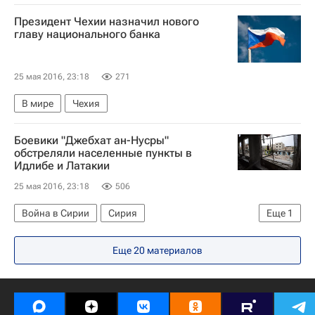
Ситуация на мировых фондовых рынках в мае 2016
Президент Чехии назначил нового
США
главу национального банка
25 мая 2016, 23:18
271
В мире
Чехия
Боевики "Джебхат ан-Нусры"
обстреляли населенные пункты в
Идлибе и Латакии
25 мая 2016, 23:18
506
Война в Сирии
Сирия
Еще
1
Министерство обороны РФ (Минобороны РФ)
Еще 20 материалов