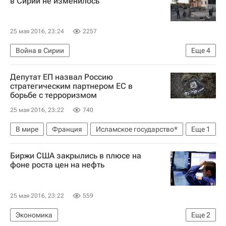
в Сирии не изменилось
25 мая 2016, 23:24
2257
Война в Сирии
Еще
4
Мирный процесс - Война в Сирии
Депутат ЕП назвал Россию
Перемирие в Сирии
Сирия
Россия
стратегическим партнером ЕС в
борьбе с терроризмом
25 мая 2016, 23:22
740
В мире
Франция
Исламское государство*
Еще
1
Россия
Биржи США закрылись в плюсе на
фоне роста цен на нефть
25 мая 2016, 23:22
559
Экономика
Еще
2