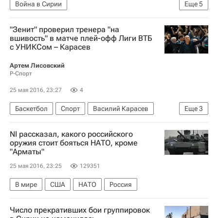
Война в Сирии
Еще
5
Мирный процесс - Война в Сирии
"Зенит" проверил тренера "на
Перемирие в Сирии
Сирия
ООН
вшивость" в матче плей-офф Лиги ВТБ
с УНИКСом – Карасев
Россия
Артем Лисовский
Р-Спорт
25 мая 2016, 23:27
4
Баскетбол
Спорт
Василий Карасев
Еще
3
Единая лига ВТБ
Зенит (Санкт-Петербург)
NI рассказал, какого российского
УНИКС
оружия стоит бояться НАТО, кроме
"Арматы"
25 мая 2016, 23:25
129351
В мире
США
НАТО
Россия
Число прекративших бои группировок