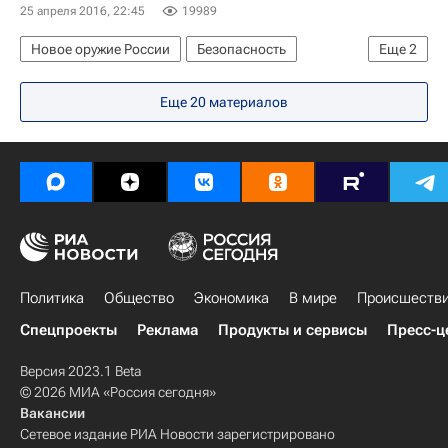
25 апреля 2016, 22:45
19989
Новое оружие России
Безопасность
Еще
2
Уралвагонзавод
Россия
Еще 20 материалов
Политика
Общество
Экономика
В мире
Происшеств
Спецпроекты
Реклама
Продукты и сервисы
Пресс-ц
Версия 2023.1 Beta
© 2026 МИА «Россия сегодня»
Вакансии
Сетевое издание РИА Новости зарегистрировано