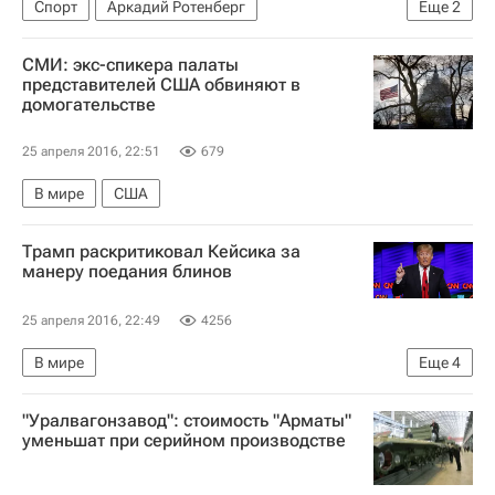
Спорт
Аркадий Ротенберг
Еще
2
Федерация хоккея России (ФХР)
Россия
СМИ: экс-спикера палаты
представителей США обвиняют в
домогательстве
25 апреля 2016, 22:51
679
В мире
США
Трамп раскритиковал Кейсика за
манеру поедания блинов
25 апреля 2016, 22:49
4256
В мире
Еще
4
Предвыборная кампания в США - 2016
США
"Уралвагонзавод": стоимость "Арматы"
Дональд Трамп
Джон Кейсик
уменьшат при серийном производстве