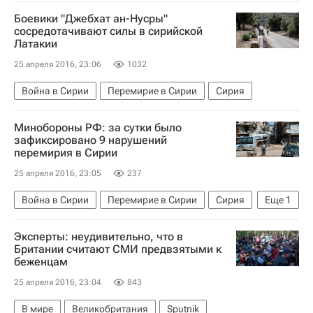
Турция
Боевики "Джебхат ан-Нусры"
сосредотачивают силы в сирийской
Латакии
25 апреля 2016, 23:06
1032
Война в Сирии
Перемирие в Сирии
Сирия
Минобороны РФ: за сутки было
зафиксировано 9 нарушений
перемирия в Сирии
25 апреля 2016, 23:05
237
Война в Сирии
Перемирие в Сирии
Сирия
Еще
1
Министерство обороны РФ (Минобороны РФ)
Эксперты: неудивительно, что в
Британии считают СМИ предвзятыми к
беженцам
25 апреля 2016, 23:04
843
В мире
Великобритания
Sputnik