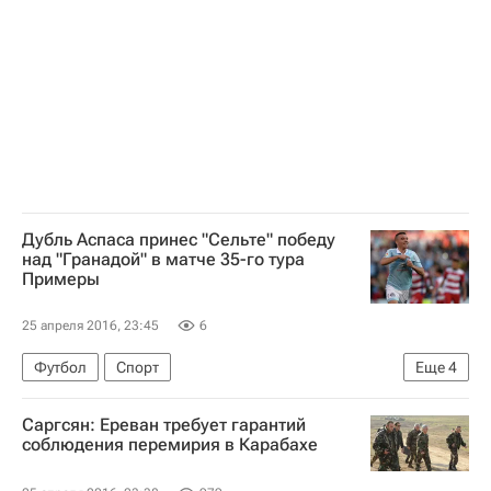
Дубль Аспаса принес "Сельте" победу
над "Гранадой" в матче 35-го тура
Примеры
25 апреля 2016, 23:45
6
Футбол
Спорт
Еще
4
Чемпионат Испании по футболу
Сельта
Саргсян: Ереван требует гарантий
Гранада
Яго Аспас
соблюдения перемирия в Карабахе