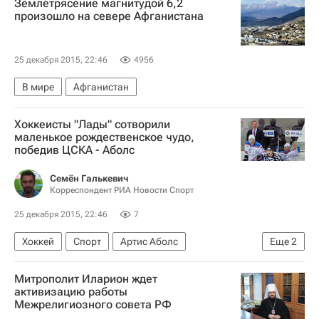
Землетрясение магнитудой 6,2
произошло на севере Афганистана
25 декабря 2015, 22:46
4956
В мире
Афганистан
Хоккеисты "Лады" сотворили
маленькое рождественское чудо,
победив ЦСКА - Аболс
Семён Галькевич
Корреспондент РИА Новости Спорт
25 декабря 2015, 22:46
7
Хоккей
Спорт
Артис Аболс
Еще
2
КХЛ 2025-2026
ЦСКА
Митрополит Иларион ждет
активизацию работы
Межрелигиозного совета РФ