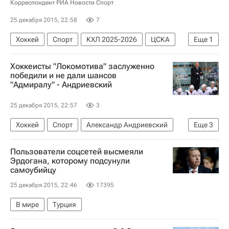
Корреспондент РИА Новости Спорт
25 декабря 2015, 22:58
7
Хоккей
Спорт
КХЛ 2025-2026
ЦСКА
Еще
1
Кирилл Петров
Хоккеисты "Локомотива" заслуженно
победили и не дали шансов
"Адмиралу" - Андриевский
25 декабря 2015, 22:57
3
Хоккей
Спорт
Александр Андриевский
Еще
3
КХЛ 2025-2026
Адмирал
Пользователи соцсетей высмеяли
Локомотив (Ярославль)
Эрдогана, которому подсунули
самоубийцу
25 декабря 2015, 22:46
17395
В мире
Турция