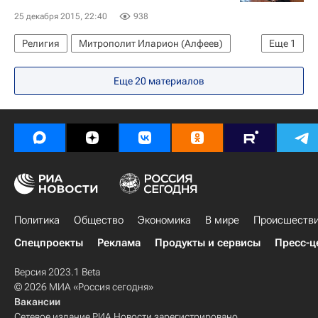
25 декабря 2015, 22:40
938
Религия
Митрополит Иларион (Алфеев)
Еще
1
Россия
Еще 20 материалов
Политика
Общество
Экономика
В мире
Происшеств
Спецпроекты
Реклама
Продукты и сервисы
Пресс-ц
Версия 2023.1 Beta
© 2026 МИА «Россия сегодня»
Вакансии
Сетевое издание РИА Новости зарегистрировано