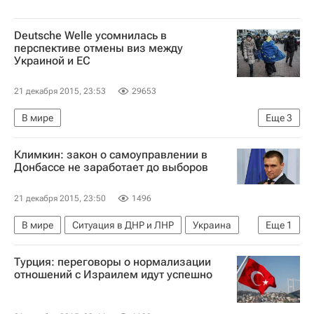
Deutsche Welle усомнилась в
перспективе отмены виз между
Украиной и ЕС
21 декабря 2015, 23:53
29653
В мире
Еще
3
Соглашение об ассоциации ЕС и Украины
Климкин: закон о самоуправлении в
Украина
Евросоюз
Донбассе не заработает до выборов
21 декабря 2015, 23:50
1496
В мире
Ситуация в ДНР и ЛНР
Украина
Еще
1
Павел Климкин
Турция: переговоры о нормализации
отношений с Израилем идут успешно