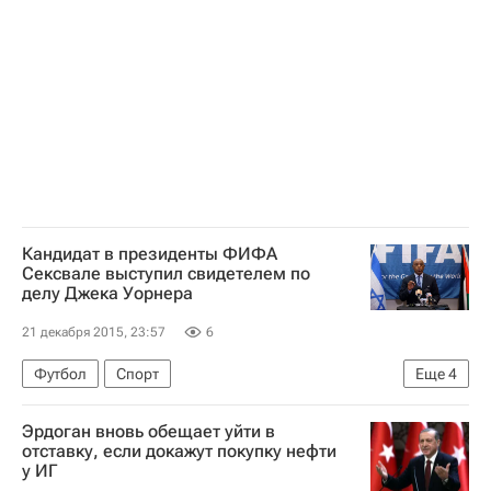
Кандидат в президенты ФИФА
Сексвале выступил свидетелем по
делу Джека Уорнера
21 декабря 2015, 23:57
6
Футбол
Спорт
Еще
4
Международная федерация футбола (ФИФА)
Эрдоган вновь обещает уйти в
Джек Уорнер
Токио Сексвале
отставку, если докажут покупку нефти
у ИГ
Очередная серия арестов чиновников ФИФА в декабре 2015 года в Цюрихе. Мнение, комментарии