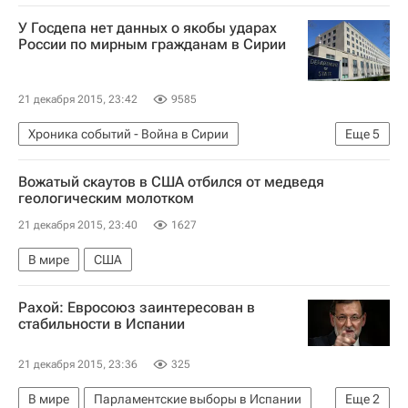
Ограничительные меры против Турции
У Госдепа нет данных о якобы ударах
Россия
России по мирным гражданам в Сирии
21 декабря 2015, 23:42
9585
Хроника событий - Война в Сирии
Еще
5
Война в Сирии
США
Сирия
Вожатый скаутов в США отбился от медведя
Государственный департамент США
Россия
геологическим молотком
21 декабря 2015, 23:40
1627
В мире
США
Рахой: Евросоюз заинтересован в
стабильности в Испании
21 декабря 2015, 23:36
325
В мире
Парламентские выборы в Испании
Еще
2