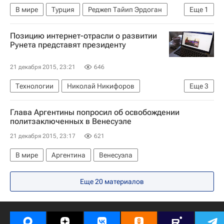
В мире
Турция
Реджеп Тайип Эрдоган
Еще
1
Исламское государство*
Позицию интернет-отрасли о развитии
Рунета представят президенту
21 декабря 2015, 23:21
646
Технологии
Николай Никифоров
Еще
3
Вячеслав Володин
Глава Аргентины попросил об освобождении
Институт развития интернета
Россия
политзаключенных в Венесуэле
21 декабря 2015, 23:17
621
В мире
Аргентина
Венесуэла
Еще 20 материалов