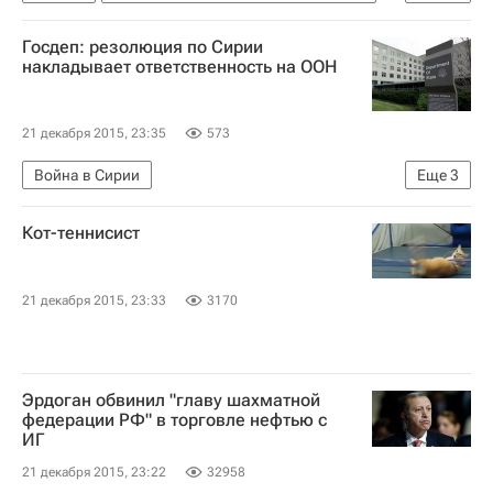
Испания
Мариано Рахой
Госдеп: резолюция по Сирии
накладывает ответственность на ООН
21 декабря 2015, 23:35
573
Война в Сирии
Еще
3
Мирный процесс - Война в Сирии
Сирия
Кот-теннисист
США
21 декабря 2015, 23:33
3170
Эрдоган обвинил "главу шахматной
федерации РФ" в торговле нефтью с
ИГ
21 декабря 2015, 23:22
32958