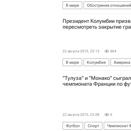
В мире
Обострение отношений
Азия
Весь мир
Президент Колумбии призв
пересмотреть закрытие гр
22 августа 2015, 23:13
864
В мире
Колумбия
Америка
США
"Тулуза" и "Монако" сыгра
чемпионата Франции по фу
22 августа 2015, 23:08
6
Футбол
Спорт
Чемпионат Ф