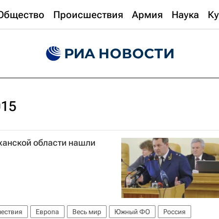
Общество
Происшествия
Армия
Наука
Ку
015
ханской области нашли
ествия
Европа
Весь мир
Южный ФО
Россия