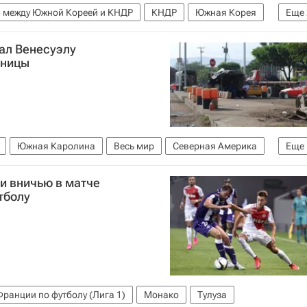
 между Южной Кореей и КНДР
КНДР
Южная Корея
Еще
ал Венесуэлу
аницы
Южная Каролина
Весь мир
Северная Америка
Еще
ли вничью в матче
тболу
ранции по футболу (Лига 1)
Монако
Тулуза