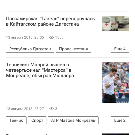
Пассажирская "Газель" перевернулась
в Кайтагском районе Дагестана
13 августа 2015, 23:35
1555
Республика Дагестан
Происшествия
Еще
4
Европа
Северо-Кавказский ФО
Весь мир
Теннисист Маррей вышел в
Россия
четвертьфинал "Мастерса" в
Монреале, обыграв Мюллера
13 августа 2015, 23:27
3
Теннис
Спорт
ATP Masters Монреаль
Еще
2
Жо-Вильфрид Цонга
Энди Маррей