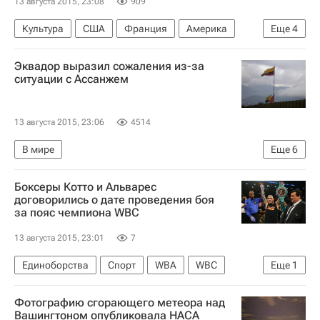
13 августа 2015, 23:08
909
Культура
США
Франция
Америка
Еще
4
Весь мир
Северная Америка
Европа
Эквадор выразил сожаления из-за
Пабло Пикассо
ситуации с Ассанжем
13 августа 2015, 23:06
4514
В мире
Еще
6
Дело против основателя WikiLeaks Джулиана Ассанжа
Боксеры Котто и Альварес
Эквадор
Америка
Южная Америка
договорились о дате проведения боя
за пояс чемпиона WBC
Весь мир
Джулиан Ассанж
13 августа 2015, 23:01
7
Единоборства
Спорт
WBA
WBC
Еще
1
Мигель Котто
Фотографию сгорающего метеора над
Вашингтоном опубликовала НАСА