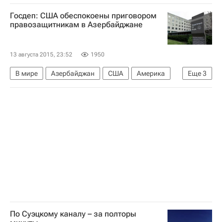
Водные виды
Госдеп: США обеспокоены приговором
ЧМ по водным видам спорта в Казани
правозащитникам в Азербайджане
Чемпионат мира по водным видам спорта
13 августа 2015, 23:52
1950
В мире
Азербайджан
США
Америка
Еще
3
Европа
Северная Америка
Весь мир
По Суэцкому каналу – за полторы