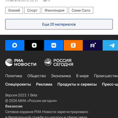
13 августа 2015, 22:21
5
Хоккей
Спорт
Финляндия
Сами Сало
Еще 20 материалов
Политика
Общество
Экономика
В мире
Происшеств
Спецпроекты
Реклама
Продукты и сервисы
Пресс-ц
Версия 2023.1 Beta
© 2026 МИА «Россия сегодня»
Вакансии
Сетевое издание РИА Новости зарегистрировано
в Федеральной службе по надзору в сфере связи,