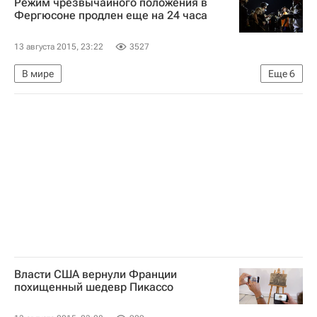
Режим чрезвычайного положения в
Фергюсоне продлен еще на 24 часа
13 августа 2015, 23:22
3527
В мире
Еще
6
Протесты в годовщину беспорядков в Фергюсоне
Америка
Миссури
Весь мир
Северная Америка
США
Власти США вернули Франции
похищенный шедевр Пикассо