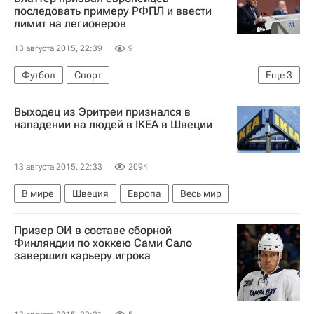
последовать примеру РФПЛ и ввести
лимит на легионеров
13 августа 2015, 22:39
9
Футбол
Спорт
Еще
3
Международная федерация футбола (ФИФА)
Выходец из Эритреи признался в
Йозеф Блаттер
нападении на людей в IKEA в Швеции
РПЛ 2026-2027 (Чемпионат России по футболу)
13 августа 2015, 22:33
2094
В мире
Швеция
Европа
Весь мир
Призер ОИ в составе сборной
Финляндии по хоккею Сами Сало
завершил карьеру игрока