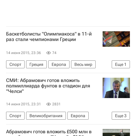
Баскетболисты "Олимпиакоса" в 11-й
раз стали чемпионами Греции
14 июня 2015, 23:36
74
Спорт
Греция
Европа
Весь мир
Еще
1
Олимпиакос (Пирей)
СМИ: Абрамович готов вложить
полмиллиарда фунтов в стадион для
"Челси"
14 июня 2015, 23:31
2831
Спорт
Великобритания
Европа
Еще
3
Весь мир
Роман Абрамович
Челси
Абрамович готов вложить £500 млн в