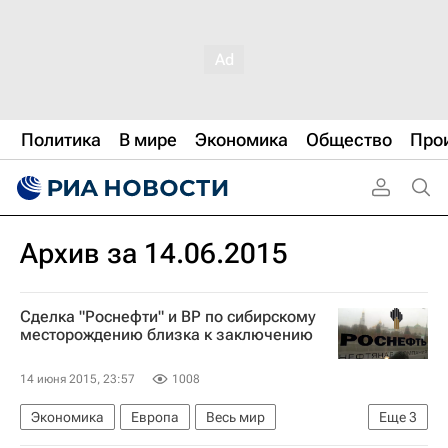
Политика
В мире
Экономика
Общество
Про
Архив за 14.06.2015
Сделка "Роснефти" и BP по сибирскому
месторождению близка к заключению
14 июня 2015, 23:57
1008
Экономика
Европа
Весь мир
Еще
3
Роснефть
BP Plc.
Россия