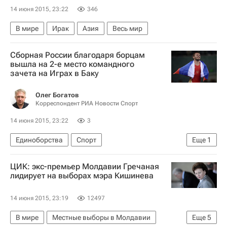
14 июня 2015, 23:22
346
В мире
Ирак
Азия
Весь мир
Сборная России благодаря борцам
вышла на 2-е место командного
зачета на Играх в Баку
Олег Богатов
Корреспондент РИА Новости Спорт
14 июня 2015, 23:22
3
Единоборства
Спорт
Еще
1
Первые Европейские игры-2015, Баку, 12 - 28 июня
ЦИК: экс-премьер Молдавии Гречаная
лидирует на выборах мэра Кишинева
14 июня 2015, 23:19
12497
В мире
Местные выборы в Молдавии
Еще
5