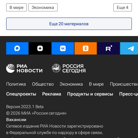
В мире
Экономика
Еще
4
Реакция на события на Украине
Украина
Еще 20 материалов
Весь мир
Европа
Политика
Общество
Экономика
В мире
Происшеств
Спецпроекты
Реклама
Продукты и сервисы
Пресс-ц
Версия 2023.1 Beta
© 2026 МИА «Россия сегодня»
Вакансии
Сетевое издание РИА Новости зарегистрировано
в Федеральной службе по надзору в сфере связи,