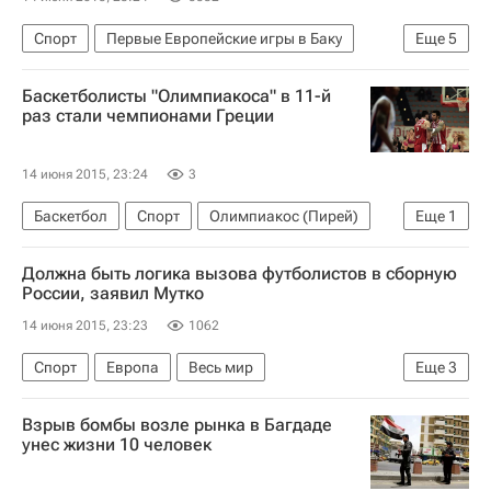
Спорт
Первые Европейские игры в Баку
Еще
5
Баку
Европа
Азербайджан
Весь мир
Баскетболисты "Олимпиакоса" в 11-й
Европейские игры 2015
раз стали чемпионами Греции
14 июня 2015, 23:24
3
Баскетбол
Спорт
Олимпиакос (Пирей)
Еще
1
Панатинаикос
Должна быть логика вызова футболистов в сборную
России, заявил Мутко
14 июня 2015, 23:23
1062
Спорт
Европа
Весь мир
Еще
3
Виталий Мутко
Сборная России по футболу
Взрыв бомбы возле рынка в Багдаде
Россия
унес жизни 10 человек