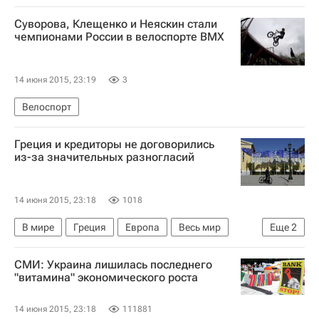
Кишинев
Европа
Молдавия
Весь мир
Суворова, Клещенко и Неяскин стали
Зинаида Гречаный
чемпионами России в велоспорте ВМХ
14 июня 2015, 23:19
3
Велоспорт
Греция и кредиторы не договорились
из-за значительных разногласий
14 июня 2015, 23:18
1018
В мире
Греция
Европа
Весь мир
Еще
2
Еврокомиссия
СМИ: Украина лишилась последнего
Ситуация вокруг госдолга Греции
"витамина" экономического роста
14 июня 2015, 23:18
111881