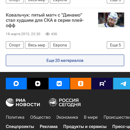
Вячеслав Быков
Ковальчук: пятый матч с "Динамо"
Чемпионат Континентальной хоккейной лиги
стал худшим для СКА в серии плей-
офф
СКА (Санкт-Петербург)
ХК Динамо (Москва)
18 марта 2015, 23:30
436
Россия
Спорт
Весь мир
Европа
Еще
5
Илья Ковальчук
Еще 20 материалов
Чемпионат Континентальной хоккейной лиги
СКА (Санкт-Петербург)
ХК Динамо (Москва)
Россия
Политика
Общество
Экономика
В мире
Происшеств
Спецпроекты
Реклама
Продукты и сервисы
Пресс-ц