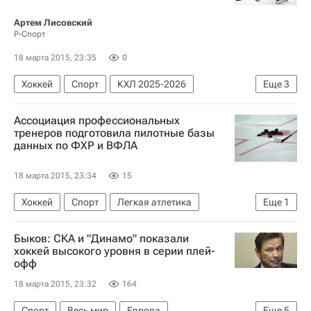
Россия
Артем Лисовский
Р-Спорт
18 марта 2015, 23:35
0
Хоккей
Спорт
КХЛ 2025-2026
Еще
3
ХК Динамо (Москва)
СКА (Санкт-Петербург)
Ассоциация профессиональных
Евгений Дадонов
тренеров подготовила пилотные базы
данных по ФХР и ВФЛА
18 марта 2015, 23:34
15
Хоккей
Спорт
Легкая атлетика
Еще
1
Всероссийская федерация легкой атлетики (ВФЛА)
Быков: СКА и "Динамо" показали
хоккей высокого уровня в серии плей-
офф
18 марта 2015, 23:32
164
Спорт
Весь мир
Европа
Еще
5