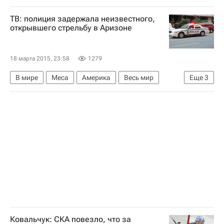
Южная Америка
Весь мир
Бразилия
ТВ: полиция задержала неизвестного,
Сан-Паулу (штат)
Олимпийские игры 2016
открывшего стрельбу в Аризоне
18 марта 2015, 23:58
1279
В мире
Меса
Америка
Весь мир
Еще
3
Северная Америка
Аризона
США
Ковальчук: СКА повезло, что за