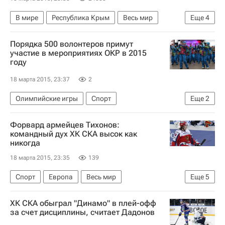
В мире
Республика Крым
Весь мир
Еще
4
Европа
Мустафа Джемилев
Порядка 500 волонтеров примут
Совет Безопасности ООН
Россия
участие в мероприятиях ОКР в 2015
году
18 марта 2015, 23:37
2
Олимпийские игры
Спорт
Еще
2
Олимпийский комитет России (ОКР)
Форвард армейцев Тихонов:
Зимние Олимпийские игры 2014
командный дух ХК СКА высок как
никогда
18 марта 2015, 23:35
139
Спорт
Европа
Весь мир
Еще
5
Виктор Тихонов (хоккеист)
ХК СКА обыграл "Динамо" в плей-офф
Чемпионат Континентальной хоккейной лиги
за счет дисциплины, считает Дадонов
СКА (Санкт-Петербург)
ХК Динамо (Москва)