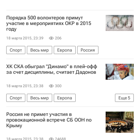
Порядка 500 волонтеров примут
участие в мероприятиях ОКР в 2015
году
18 марта 2015, 23:39
206
Спорт
Весь мир
Европа
Россия
ХК СКА обыграл "Динамо" в плей-офф
за счет дисциплины, считает Дадонов
18 марта 2015, 23:38
300
Спорт
Весь мир
Европа
Еще
5
Евгений Дадонов
Россия не примет участия в
Чемпионат Континентальной хоккейной лиги
провокационной встрече СБ ООН по
Крыму
СКА (Санкт-Петербург)
ХК Динамо (Москва)
Россия
18 марта 2015, 23:38
24688