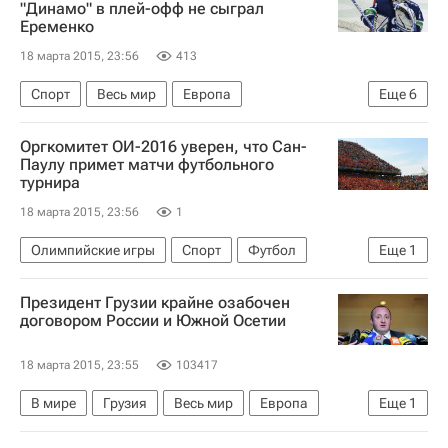
"Динамо" в плей-офф не сыграл
Еременко
18 марта 2015, 23:56
413
Спорт
Весь мир
Европа
Еще
6
Илья Ковальчук
Александр Еременко
Оргкомитет ОИ-2016 уверен, что Сан-
Чемпионат Континентальной хоккейной лиги
Паулу примет матчи футбольного
турнира
СКА (Санкт-Петербург)
ХК Динамо (Москва)
18 марта 2015, 23:56
1
Россия
Олимпийские игры
Спорт
Футбол
Еще
1
Летние Олимпийские игры 2016
Президент Грузии крайне озабочен
договором России и Южной Осетии
18 марта 2015, 23:55
103417
В мире
Грузия
Весь мир
Европа
Еще
1
Георгий Маргвелашвили