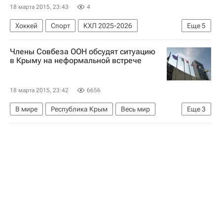
18 марта 2015, 23:43
4
Хоккей
Спорт
КХЛ 2025-2026
Еще
5
ХК Динамо (Москва)
СКА (Санкт-Петербург)
Члены Совбеза ООН обсудят ситуацию
Микко Коскинен
Александр Ерёменко
в Крыму на неформальной встрече
Илья Ковальчук
18 марта 2015, 23:42
6656
В мире
Республика Крым
Весь мир
Еще
3
Европа
Совет Безопасности ООН
Россия