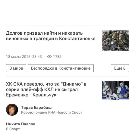
Долгов призвал найти и наказать
виновных в трагедии в Константиновке
18 марта 2015, 23:43
1785
В мире
Беспорядки в Константиновке
Еще
8
Константиновка
Украина
ХК СКА повезло, что за "Динамо" в
Донецкая область
Весь мир
Европа
серии плей-офф КХЛ не сыграл
Еременко - Ковальчук
Константин Долгов
Министерство иностранных дел Российской Федерации (МИД РФ)
Тарас Барабаш
Корреспондент РИА Новости Спорт
Вооруженные силы Украины
Никита Павлов
Р-Спорт