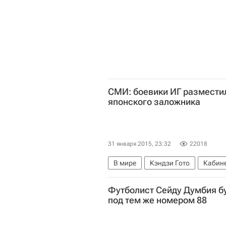
СМИ: боевики ИГ размести
японского заложника
31 января 2015, 23:32
22018
В мире
Кэндзи Гото
Кабине
Захват японских заложников бое
Футболист Сейду Думбия бу
под тем же номером 88