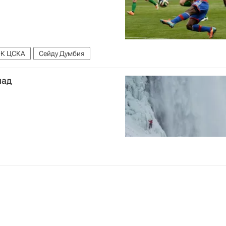
К ЦСКА
Сейду Думбия
пад