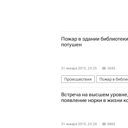
Пожар в здании библиотек
потушен
31 января 2015, 23:25
3045
Происшествия
Пожар в библ
Весь мир
ГУ МЧС по г. Москве
Встреча на высшем уровне,
появление норки в жизни к
31 января 2015, 23:24
8865