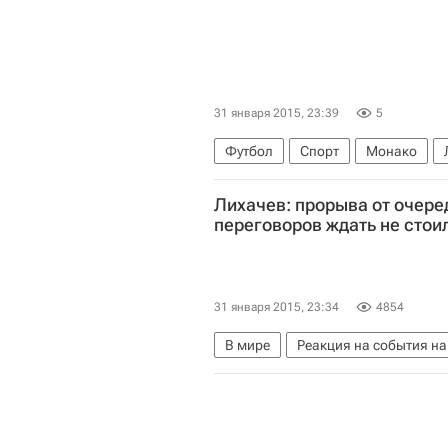
31 января 2015, 23:39
5
Футбол
Спорт
Монако
Лихачев: прорыва от очер
переговоров ждать не стои
31 января 2015, 23:34
4854
В мире
Реакция на события на
Донбасс
Европа
Белорусс
Россия