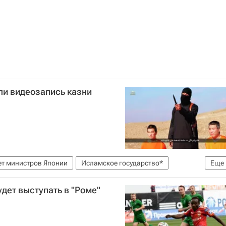
ли видеозапись казни
т министров Японии
Исламское государство*
Еще
виками ИГ
дет выступать в "Роме"