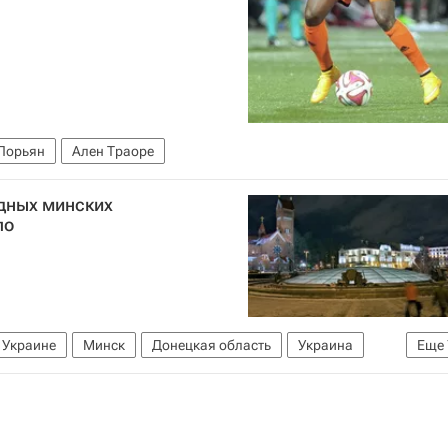
Лорьян
Ален Траоре
едных минских
ло
 Украине
Минск
Донецкая область
Украина
Еще
ия
Весь мир
Василий Лихачев
Евросоюз