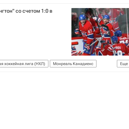
ейнего
Леонид Кучма
Игорь Плотницкий
гтон" со счетом 1:0 в
о мире на Украине в 2015 году
Россия
я хоккейная лига (НХЛ)
Монреаль Канадиенс
Еще