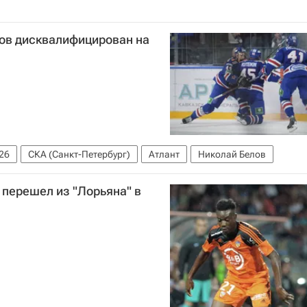
ов дисквалифицирован на
26
СКА (Санкт-Петербург)
Атлант
Николай Белов
 перешел из "Лорьяна" в