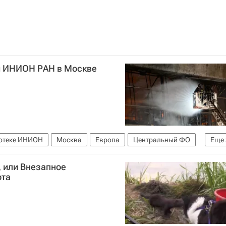
и ИНИОН РАН в Москве
иотеке ИНИОН
Москва
Европа
Центральный ФО
Еще
Россия
 или Внезапное
ота