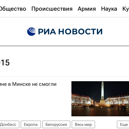
Общество
Происшествия
Армия
Наука
Ку
015
ине в Минске не смогли
Донбасс
Европа
Белоруссия
Весь мир
Еще