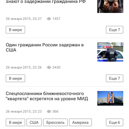
знают о задержании гражданина РФ
26 января 2015, 23:27
1457
В мире
Еще
7
Арест гражданина России в Нью-Йорке
Один гражданин России задержан в
Нью-Йорк (город)
Америка
Весь мир
США
Северная Америка
Нью-Йорк (штат)
США
26 января 2015, 23:26
3430
В мире
Еще
7
Арест гражданина России в Нью-Йорке
США
Спецпосланники ближневосточного
Америка
Весь мир
Северная Америка
"квартета" встретятся на уровне МИД
Европа
Россия
26 января 2015, 23:23
366
В мире
США
Брюссель
Америка
Еще
6