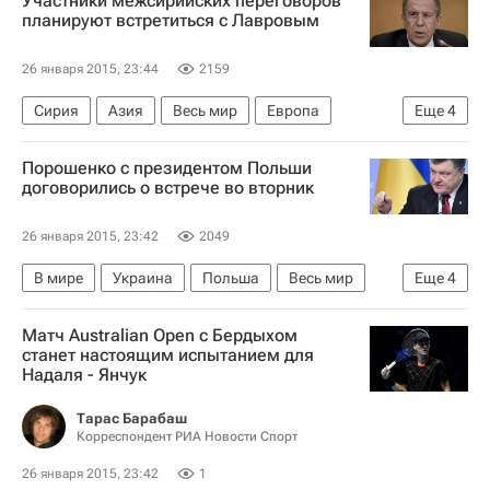
Участники межсирийских переговоров
планируют встретиться с Лавровым
26 января 2015, 23:44
2159
Сирия
Азия
Весь мир
Европа
Еще
4
Сергей Лавров
Правительство Сирии
Порошенко с президентом Польши
Министерство иностранных дел Российской Федерации (МИД РФ)
договорились о встрече во вторник
Россия
26 января 2015, 23:42
2049
В мире
Украина
Польша
Весь мир
Еще
4
Европа
Бронислав Коморовский
Матч Australian Open с Бердыхом
Петр Порошенко
Совет ЕС
станет настоящим испытанием для
Надаля - Янчук
Тарас Барабаш
Корреспондент РИА Новости Спорт
26 января 2015, 23:42
1