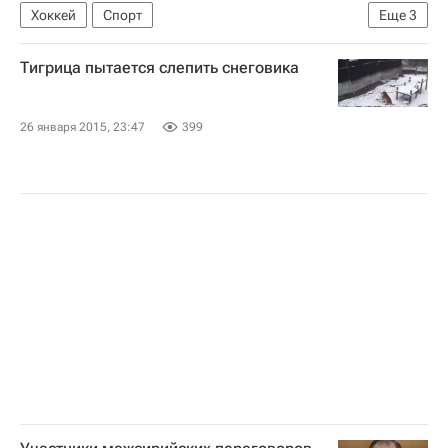
Хоккей
Спорт
Еще
3
Национальная хоккейная лига (НХЛ)
Тигрица пытается слепить снеговика
Нью-Йорк Айлендерс
Кайл Окпосо
26 января 2015, 23:47
399