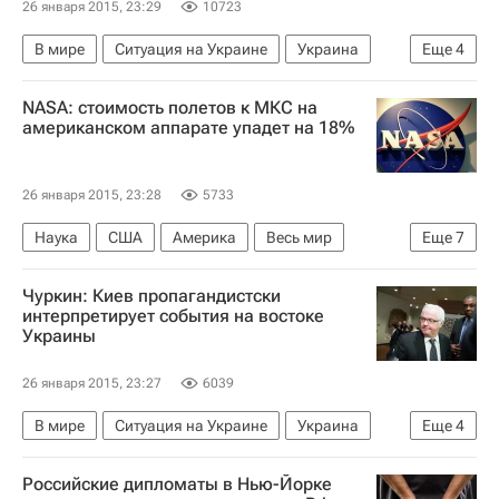
26 января 2015, 23:29
10723
Владимир Путин
Ангела Меркель
В мире
Ситуация на Украине
Украина
Еще
4
Франсуа Олланд
Европа
Весь мир
Владимир Путин
NASA: стоимость полетов к МКС на
Россия
американском аппарате упадет на 18%
26 января 2015, 23:28
5733
Наука
США
Америка
Весь мир
Еще
7
Северная Америка
Европа
Чуркин: Киев пропагандистски
Чарльз Болден
Роскосмос
интерпретирует события на востоке
Украины
The Boeing Company
Международная космическая станция (МКС)
26 января 2015, 23:27
6039
Россия
В мире
Ситуация на Украине
Украина
Еще
4
Европа
Весь мир
Виталий Чуркин
Российские дипломаты в Нью-Йорке
Россия