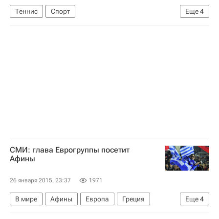
Теннис
Спорт
Еще
4
Открытый чемпионат Австралии по теннису-2015
Australian Open
Рафаэль Надаль
Томаш Бердых
СМИ: глава Еврогруппы посетит
Афины
26 января 2015, 23:37
1971
В мире
Афины
Европа
Греция
Еще
4
Весь мир
Правительство Греции