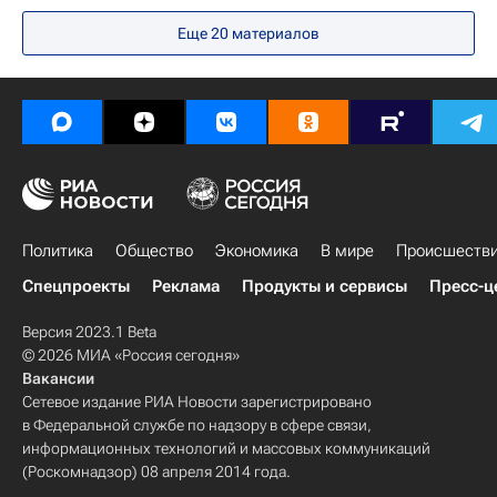
Бельгия
Весь мир
Северная Америка
Еще 20 материалов
Европа
Брюссельский столичный регион
Россия
Политика
Общество
Экономика
В мире
Происшеств
Спецпроекты
Реклама
Продукты и сервисы
Пресс-ц
Версия 2023.1 Beta
© 2026 МИА «Россия сегодня»
Вакансии
Сетевое издание РИА Новости зарегистрировано
в Федеральной службе по надзору в сфере связи,
информационных технологий и массовых коммуникаций
(Роскомнадзор) 08 апреля 2014 года.