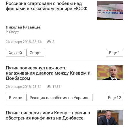
Россияне стартовали с победы над
Еврогруппа
СИРИЗА
финнами в хоккейном турнире ЕЮОФ
Николай Рязанцев
Р-Спорт
26 января 2015, 23:36
2
Хоккей
Спорт
Еще
1
Европейский юношеский Олимпийский зимний фестиваль 25-30 января 2015 года
Путин подчеркнул важность
налаживания диалога между Киевом и
Донбассом
26 января 2015, 23:31
1788
В мире
Реакция на события на Украине
Еще
12
Киев
Луганск
Донецк
Донбасс
Путин: силовая линия Киева – причина
Украина
Донецкая область
Весь мир
обострения конфликта на Донбассе
Европа
Луганская область